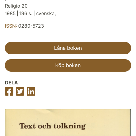
Religio 20
1985 | 196 s. | svenska,
ISSN:
0280-5723
Låna boken
Köp boken
DELA
Dela
Dela
Dela
på
på
på
Facebook
Twitter
LinkedIn