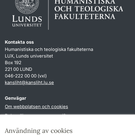
Kontakta oss
Humanistiska och teologiska fakulteterna
LUX, Lunds universitet
Box 192
221 00 LUND
046-222 00 00 (vxl)
kansliht
@
kansliht.lu
.
se
Genvägar
Om webbplatsen och cookies
Behandling av personuppgifter
Tillgänglighetsredogörelse
Användning av cookies
TYPO3-login