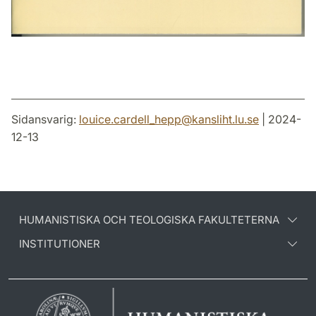
Sidansvarig:
louice.cardell_hepp
@
kansliht.lu
.
se
| 2024-
12-13
HUMANISTISKA OCH TEOLOGISKA FAKULTETERNA
INSTITUTIONER