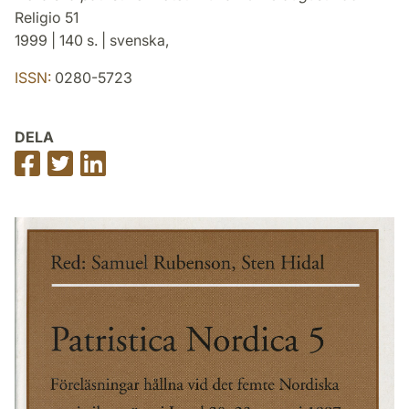
Religio 51
1999 | 140 s. | svenska,
ISSN:
0280-5723
DELA
Dela
Dela
Dela
på
på
på
Facebook
Twitter
LinkedIn