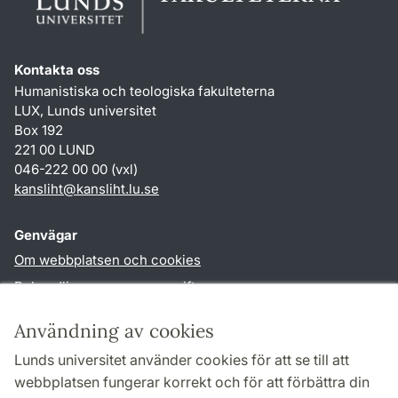
Kontakta oss
Humanistiska och teologiska fakulteterna
LUX, Lunds universitet
Box 192
221 00 LUND
046-222 00 00 (vxl)
kansliht
@
kansliht.lu
.
se
Genvägar
Om webbplatsen och cookies
Behandling av personuppgifter
Tillgänglighetsredogörelse
Användning av cookies
TYPO3-login
Lunds universitet använder cookies för att se till att
webbplatsen fungerar korrekt och för att förbättra din
Följ oss i sociala medier