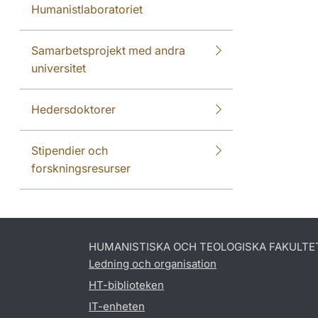
Humanistlaboratoriet
Samarbetsprojekt med andra
universitet
Hedersdoktorer
Stipendier och
forskningsresurser
HUMANISTISKA OCH TEOLOGISKA FAKULTE
Ledning och organisation
HT-biblioteken
IT-enheten