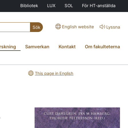
Bibliotek
LUX
SOL
För HT-anställda
English website
Lyssna
Sök
rskning
Samverkan
Kontakt
Om fakulteterna
This page in English