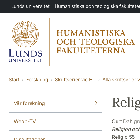
Hoppa till huvudinnehåll
Lunds universitet
Humanistiska och teologiska fakultete
Start
Forskning
Skriftserier vid HT
Alla skriftserier 
Reli
Vår forskning
Webb-TV
Curt Dahlgr
Religion och
Religio 55
Disputationer