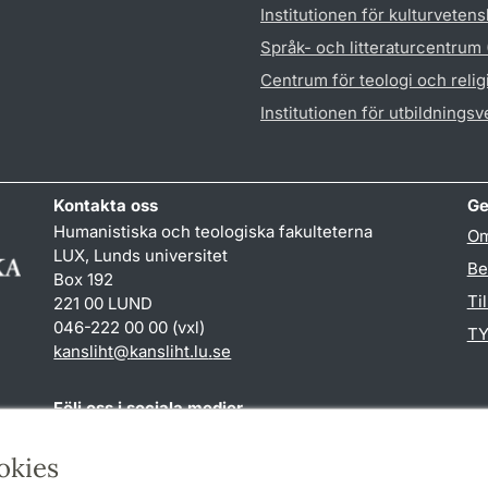
Institutionen för kulturveten
Språk- och litteraturcentrum
Centrum för teologi och reli
Institutionen för utbildnings
Kontakta oss
Ge
Humanistiska och teologiska fakulteterna
Om
LUX, Lunds universitet
Be
Box 192
Ti
221 00 LUND
046-222 00 00 (vxl)
TY
kansliht
@
kansliht.lu
.
se
Följ oss i sociala medier
Facebook
Youtube
okies