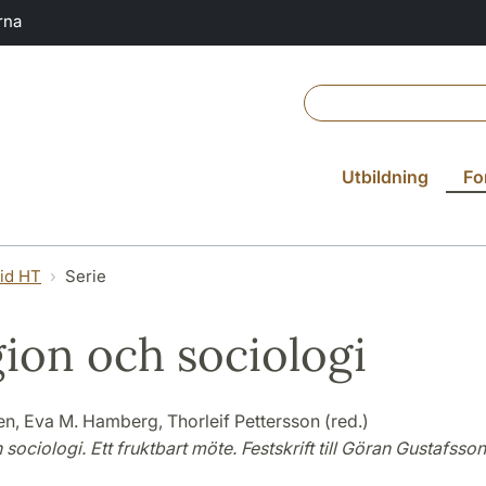
rna
Utbildning
Fo
vid HT
Serie
gion och sociologi
en, Eva M. Hamberg, Thorleif Pettersson (red.)
 sociologi. Ett fruktbart möte. Festskrift till Göran Gustafsson