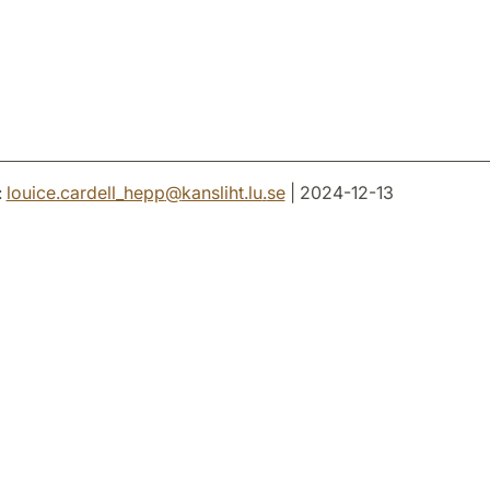
:
louice.cardell_hepp
@
kansliht.lu
.
se
| 2024-12-13