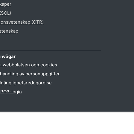
skaper
 (SOL)
gionsvetenskap (CTR)
vetenskap
nvägar
 webbplatsen och cookies
handling av personuppgifter
llgänglighetsredogörelse
PO3-login