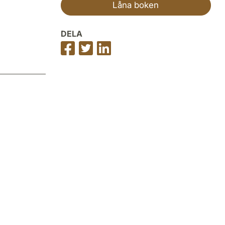
Låna boken
DELA
Dela
Dela
Dela
på
på
på
Facebook
Twitter
LinkedIn