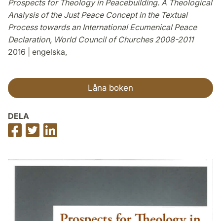
Prospects for Theology in Peacebuilding. A Theological
Analysis of the Just Peace Concept in the Textual
Process towards an International Ecumenical Peace
Declaration, World Council of Churches 2008-2011
2016 | engelska,
Låna boken
DELA
Dela
Dela
Dela
på
på
på
Facebook
Twitter
LinkedIn