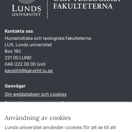
Kontakta oss
Humanistiska och teologiska fakulteterna
LUX, Lunds universitet
Box 192
221 00 LUND
046-222 00 00 (vxl)
kansliht
@
kansliht.lu
.
se
Genvägar
Om webbplatsen och cookies
Behandling av personuppgifter
Tillgänglighetsredogörelse
Användning av cookies
TYPO3-login
Lunds universitet använder cookies för att se till att