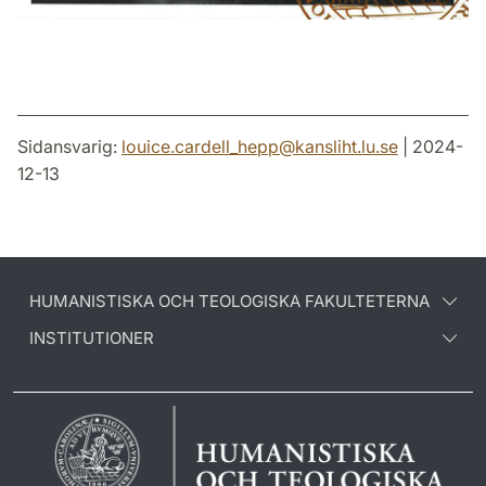
Sidansvarig:
louice.cardell_hepp
@
kansliht.lu
.
se
| 2024-
12-13
HUMANISTISKA OCH TEOLOGISKA FAKULTETERNA
INSTITUTIONER