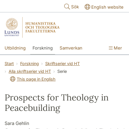
Hoppa till huvudinnehåll
Sök
English website
Utbildning
Forskning
Samverkan
Mer
Kontakt
Om fakulteterna
Start
Forskning
Skriftserier vid HT
Alla skriftserier vid HT
Serie
This page in English
Prospects for Theology in
Peacebuilding
Sara Gehlin