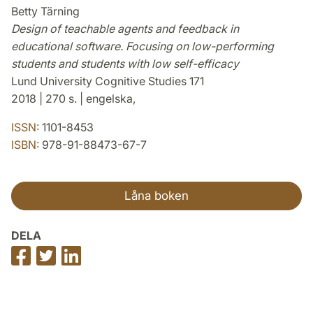
Betty Tärning
Design of teachable agents and feedback in
educational software. Focusing on low-performing
students and students with low self-efficacy
Lund University Cognitive Studies 171
2018 | 270 s. | engelska,
ISSN:
1101-8453
ISBN:
978-91-88473-67-7
Låna boken
DELA
Dela
Dela
Dela
på
på
på
Facebook
Twitter
LinkedIn