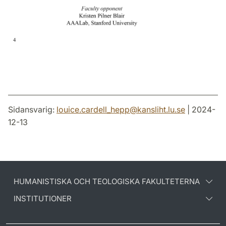
Sidansvarig:
louice.cardell_hepp
@
kansliht.lu
.
se
| 2024-
12-13
HUMANISTISKA OCH TEOLOGISKA FAKULTETERNA
INSTITUTIONER