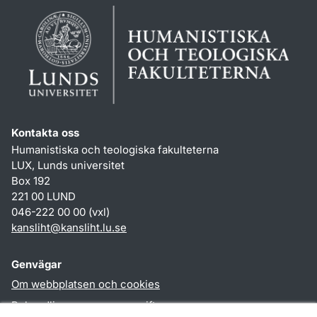
Kontakta oss
Humanistiska och teologiska fakulteterna
LUX, Lunds universitet
Box 192
221 00 LUND
046-222 00 00 (vxl)
kansliht
@
kansliht.lu
.
se
Genvägar
Om webbplatsen och cookies
Behandling av personuppgifter