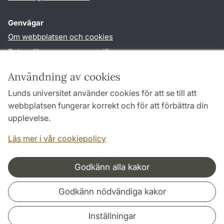
Genvägar
Om webbplatsen och cookies
Behandling av personuppgifter
Tillgänglighetsredogörelse
Användning av cookies
TYPO3-login
Lunds universitet använder cookies för att se till att
webbplatsen fungerar korrekt och för att förbättra din
Följ oss i sociala medier
upplevelse.
Facebook
Youtube
Läs mer i vår cookiepolicy
Godkänn alla kakor
Samarbeten och nätverk
Godkänn nödvändiga kakor
Inställningar