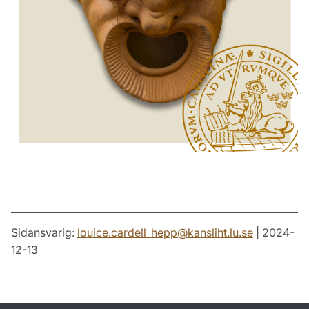
Sidansvarig:
louice.cardell_hepp
@
kansliht.lu
.
se
| 2024-
12-13