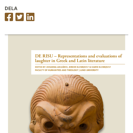
DELA
Dela
Dela
Dela
på
på
på
Facebook
Twitter
LinkedIn