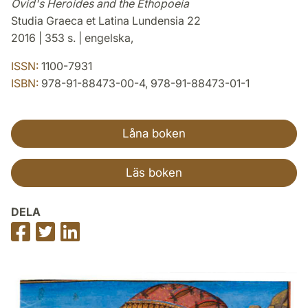
Ovid's Heroides and the Ethopoeia
Studia Graeca et Latina Lundensia 22
2016 | 353 s. | engelska,
ISSN:
1100-7931
ISBN:
978-91-88473-00-4, 978-91-88473-01-1
Låna boken
Läs boken
DELA
Dela
Dela
Dela
på
på
på
Facebook
Twitter
LinkedIn