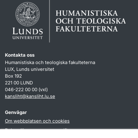
Kontakta oss
Humanistiska och teologiska fakulteterna
LUX, Lunds universitet
Box 192
221 00 LUND
046-222 00 00 (vxl)
kansliht
@
kansliht.lu
.
se
Genvägar
Om webbplatsen och cookies
Behandling av personuppgifter