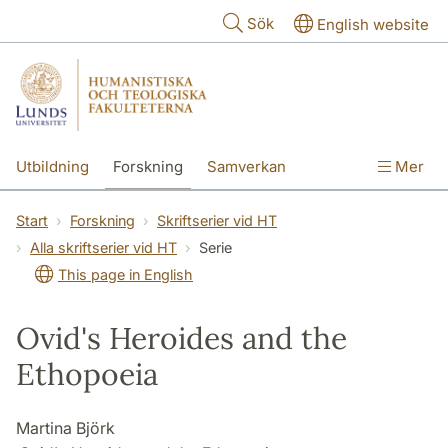
Hoppa till huvudinnehåll
Sök
English website
Utbildning
Forskning
Samverkan
Mer
Kontakt
Om fakulteterna
Start
Forskning
Skriftserier vid HT
Alla skriftserier vid HT
Serie
This page in English
Ovid's Heroides and the
Ethopoeia
Martina Björk