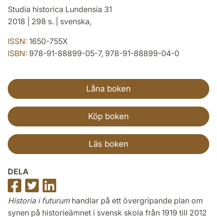
Studia historica Lundensia 31
2018 | 298 s. | svenska,
ISSN:
1650-755X
ISBN:
978-91-88899-05-7, 978-91-88899-04-0
Låna boken
Köp boken
Läs boken
DELA
Dela
Dela
Dela
på
på
på
Historia i futurum
handlar på ett övergripande plan om
Facebook
Twitter
LinkedIn
synen på historieämnet i svensk skola från 1919 till 2012