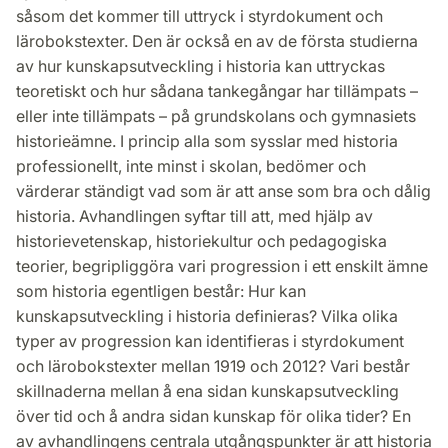
såsom det kommer till uttryck i styrdokument och
lärobokstexter. Den är också en av de första studierna
av hur kunskapsutveckling i historia kan uttryckas
teoretiskt och hur sådana tankegångar har tillämpats –
eller inte tillämpats – på grundskolans och gymnasiets
historieämne. I princip alla som sysslar med historia
professionellt, inte minst i skolan, bedömer och
värderar ständigt vad som är att anse som bra och dålig
historia. Avhandlingen syftar till att, med hjälp av
historievetenskap, historiekultur och pedagogiska
teorier, begripliggöra vari progression i ett enskilt ämne
som historia egentligen består: Hur kan
kunskapsutveckling i historia definieras? Vilka olika
typer av progression kan identifieras i styrdokument
och lärobokstexter mellan 1919 och 2012? Vari består
skillnaderna mellan å ena sidan kunskapsutveckling
över tid och å andra sidan kunskap för olika tider? En
av avhandlingens centrala utgångspunkter är att historia