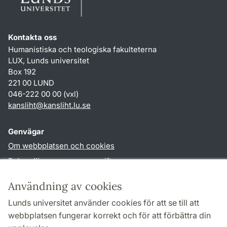
Kontakta oss
Humanistiska och teologiska fakulteterna
LUX, Lunds universitet
Box 192
221 00 LUND
046-222 00 00 (vxl)
kansliht
@
kansliht.lu
.
se
Genvägar
Om webbplatsen och cookies
Behandling av personuppgifter
Tillgänglighetsredogörelse
Användning av cookies
TYPO3-login
Lunds universitet använder cookies för att se till att
webbplatsen fungerar korrekt och för att förbättra din
Följ oss i sociala medier