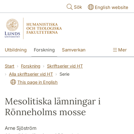
Hoppa till huvudinnehåll
Sök
English website
Utbildning
Forskning
Samverkan
Mer
Kontakt
Om fakulteterna
Start
Forskning
Skriftserier vid HT
Alla skriftserier vid HT
Serie
This page in English
Mesolitiska lämningar i
Rönneholms mosse
Arne Sjöström