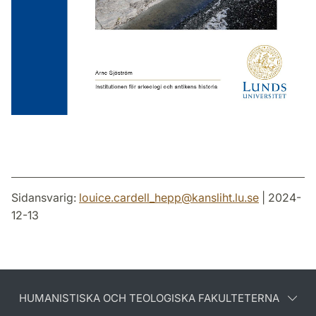
Sidansvarig:
louice.cardell_hepp
@
kansliht.lu
.
se
| 2024-
12-13
HUMANISTISKA OCH TEOLOGISKA FAKULTETERNA