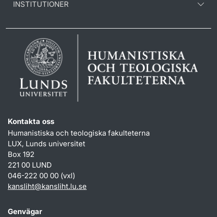
INSTITUTIONER
Kontakta oss
Humanistiska och teologiska fakulteterna
LUX, Lunds universitet
Box 192
221 00 LUND
046-222 00 00 (vxl)
kansliht
@
kansliht.lu
.
se
Genvägar