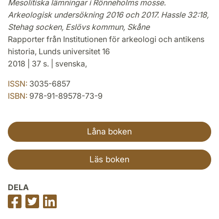
Mesolitiska lämningar i Rönneholms mosse.
Arkeologisk undersökning 2016 och 2017. Hassle 32:18,
Stehag socken, Eslövs kommun, Skåne
Rapporter från Institutionen för arkeologi och antikens
historia, Lunds universitet 16
2018 | 37 s. | svenska,
ISSN:
3035-6857
ISBN:
978-91-89578-73-9
Låna boken
Läs boken
DELA
Dela
Dela
Dela
på
på
på