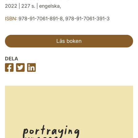
2022 | 227 s. | engelska,
ISBN:
978-91-7061-891-8, 978-91-7061-391-3
Läs boken
DELA
Dela
Dela
Dela
på
på
på
Facebook
Twitter
LinkedIn