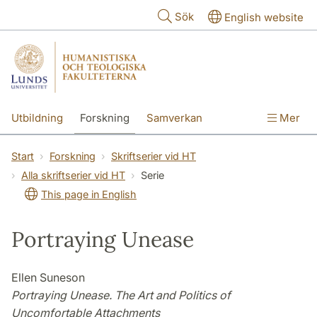
Hoppa till huvudinnehåll
Sök
English website
Utbildning
Forskning
Samverkan
Mer
Kontakt
Om fakulteterna
Start
Forskning
Skriftserier vid HT
Alla skriftserier vid HT
Serie
This page in English
Portraying Unease
Ellen Suneson
Portraying Unease. The Art and Politics of
Uncomfortable Attachments