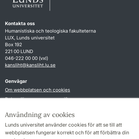
Kontakta oss
Humanistiska och teologiska fakulteterna
LUX, Lunds universitet
Box 192
221 00 LUND
046-222 00 00 (vxl)
kansliht
@
kansliht.lu
.
se
Genvägar
Om webbplatsen och cookies
Behandling av personuppgifter
Tillgänglighetsredogörelse
Användning av cookies
TYPO3-login
Lunds universitet använder cookies för att se till att
webbplatsen fungerar korrekt och för att förbättra din
Följ oss i sociala medier