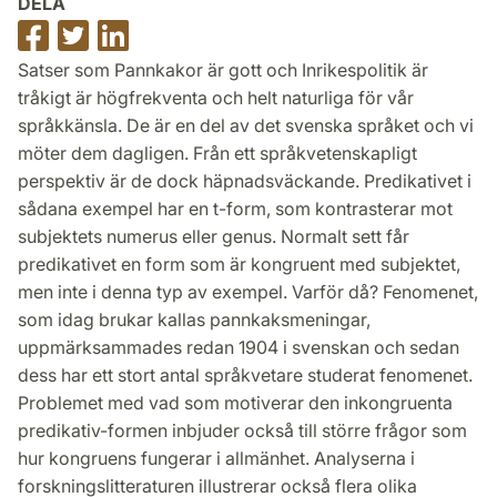
DELA
Dela
Dela
Dela
på
på
på
Satser som Pannkakor är gott och Inrikespolitik är
Facebook
Twitter
LinkedIn
tråkigt är högfrekventa och helt naturliga för vår
språkkänsla. De är en del av det svenska språket och vi
möter dem dagligen. Från ett språkvetenskapligt
perspektiv är de dock häpnadsväckande. Predikativet i
sådana exempel har en t-form, som kontrasterar mot
subjektets numerus eller genus. Normalt sett får
predikativet en form som är kongruent med subjektet,
men inte i denna typ av exempel. Varför då? Fenomenet,
som idag brukar kallas pannkaksmeningar,
uppmärksammades redan 1904 i svenskan och sedan
dess har ett stort antal språkvetare studerat fenomenet.
Problemet med vad som motiverar den inkongruenta
predikativ-formen inbjuder också till större frågor som
hur kongruens fungerar i allmänhet. Analyserna i
forskningslitteraturen illustrerar också flera olika