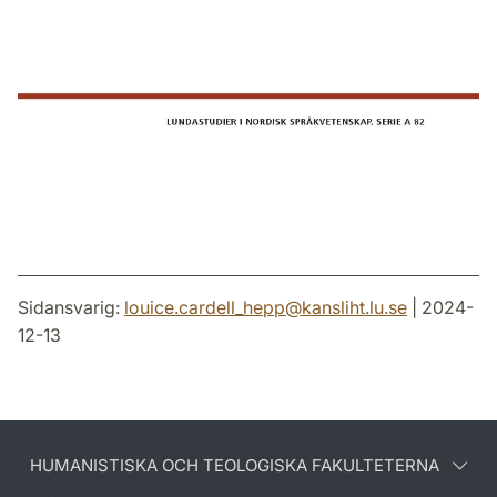
Sidansvarig:
louice.cardell_hepp
@
kansliht.lu
.
se
| 2024-
12-13
HUMANISTISKA OCH TEOLOGISKA FAKULTETERNA