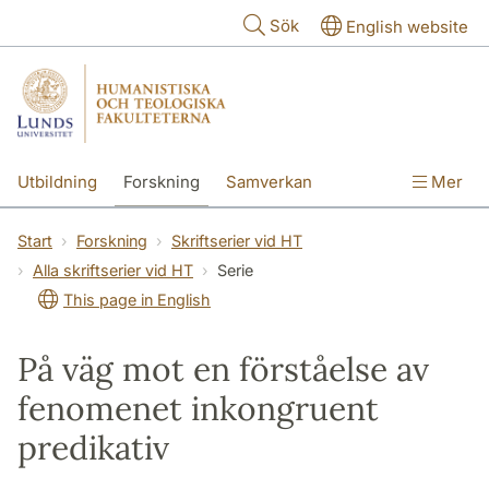
Hoppa till huvudinnehåll
Sök
English website
Utbildning
Forskning
Samverkan
Mer
Kontakt
Om fakulteterna
Start
Forskning
Skriftserier vid HT
Alla skriftserier vid HT
Serie
This page in English
På väg mot en förståelse av
fenomenet inkongruent
predikativ