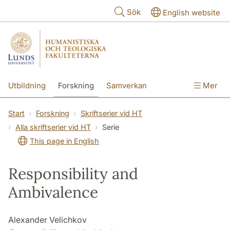
Hoppa till huvudinnehåll
Sök
English website
Utbildning
Forskning
Samverkan
Mer
Kontakt
Om fakulteterna
Start
Forskning
Skriftserier vid HT
Alla skriftserier vid HT
Serie
This page in English
Responsibility and
Ambivalence
Alexander Velichkov