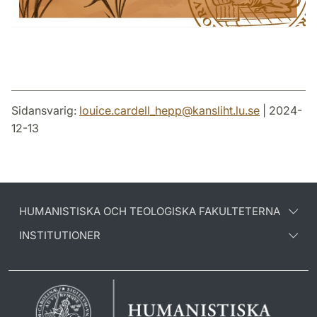
Sidansvarig:
louice.cardell_hepp
@
kansliht.lu
.
se
| 2024-
12-13
HUMANISTISKA OCH TEOLOGISKA FAKULTETERNA
INSTITUTIONER