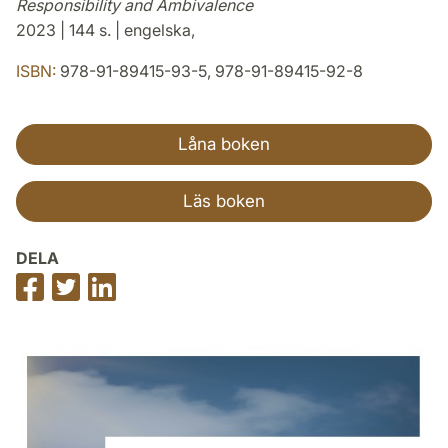
Responsibility and Ambivalence
2023 | 144 s. | engelska,
ISBN:
978-91-89415-93-5, 978-91-89415-92-8
Låna boken
Läs boken
DELA
Dela
Dela
Dela
på
på
på
Facebook
Twitter
LinkedIn