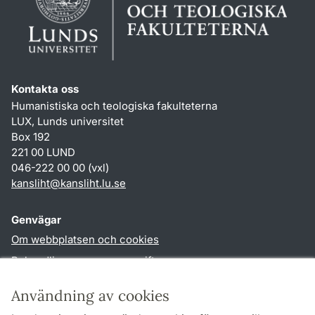
Kontakta oss
Humanistiska och teologiska fakulteterna
LUX, Lunds universitet
Box 192
221 00 LUND
046-222 00 00 (vxl)
kansliht
@
kansliht.lu
.
se
Genvägar
Om webbplatsen och cookies
Behandling av personuppgifter
Tillgänglighetsredogörelse
Användning av cookies
TYPO3-login