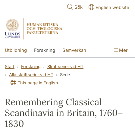
Hoppa till huvudinnehåll
Sök
English website
Utbildning
Forskning
Samverkan
Mer
Kontakt
Om fakulteterna
Start
Forskning
Skriftserier vid HT
Alla skriftserier vid HT
Serie
This page in English
Remembering Classical
Scandinavia in Britain, 1760–
1830