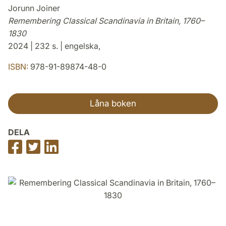
Jorunn Joiner
Remembering Classical Scandinavia in Britain, 1760–
1830
2024 | 232 s. | engelska,
ISBN:
978-91-89874-48-0
Låna boken
DELA
Dela
Dela
Dela
på
på
på
Facebook
Twitter
LinkedIn