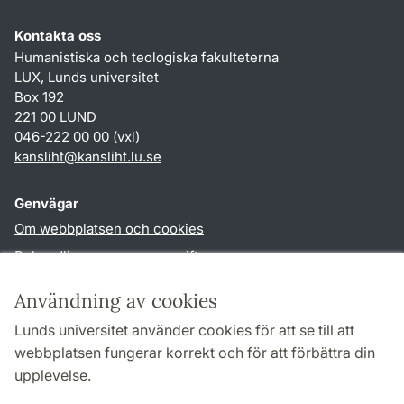
Kontakta oss
Humanistiska och teologiska fakulteterna
LUX, Lunds universitet
Box 192
221 00 LUND
046-222 00 00 (vxl)
kansliht
@
kansliht.lu
.
se
Genvägar
Om webbplatsen och cookies
Behandling av personuppgifter
Tillgänglighetsredogörelse
Användning av cookies
TYPO3-login
Lunds universitet använder cookies för att se till att
webbplatsen fungerar korrekt och för att förbättra din
Följ oss i sociala medier
upplevelse.
Facebook
Youtube