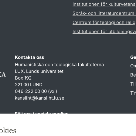
Institutionen för kulturveten
Språk- och litteraturcentrum
Centrum för teologi och reli
Institutionen för utbildnings
Kontakta oss
Ge
Humanistiska och teologiska fakulteterna
Om
LUX, Lunds universitet
Be
Box 192
Ti
221 00 LUND
046-222 00 00 (vxl)
TY
kansliht
@
kansliht.lu
.
se
Följ oss i sociala medier
Facebook
Youtube
okies