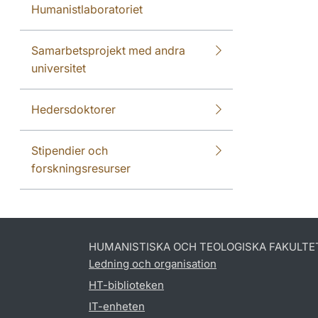
Humanistlaboratoriet
Samarbetsprojekt med andra
universitet
Hedersdoktorer
Stipendier och
forskningsresurser
HUMANISTISKA OCH TEOLOGISKA FAKULTE
Ledning och organisation
HT-biblioteken
IT-enheten