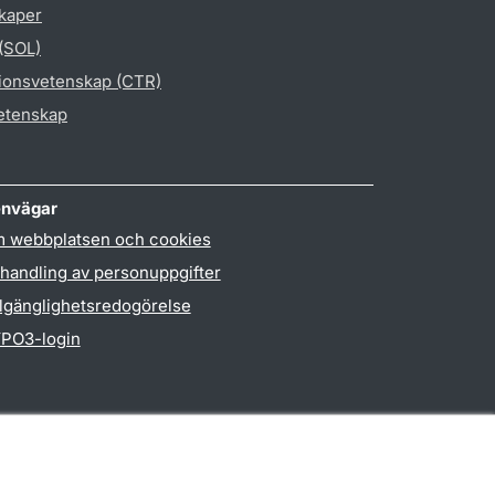
skaper
 (SOL)
gionsvetenskap (CTR)
vetenskap
nvägar
 webbplatsen och cookies
handling av personuppgifter
llgänglighetsredogörelse
PO3-login