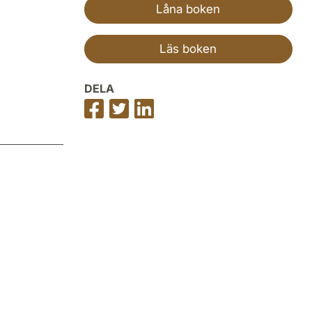
Låna boken
Läs boken
DELA
Dela
Dela
Dela
på
på
på
Facebook
Twitter
LinkedIn