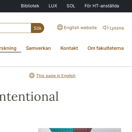
Bibliotek
LUX
SOL
För HT-anställda
English website
Lyssna
Sök
rskning
Samverkan
Kontakt
Om fakulteterna
This page in English
Intentional