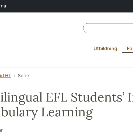
rna
Utbildning
Fo
vid HT
Serie
ilingual EFL Students’ 
bulary Learning
er