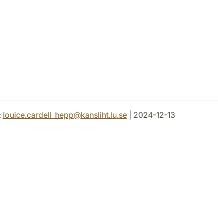
:
louice.cardell_hepp
@
kansliht.lu
.
se
| 2024-12-13