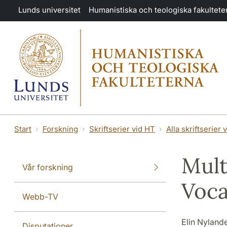
Hoppa till huvudinnehåll
Lunds universitet
Humanistiska och teologiska fakultete
Start
Forskning
Skriftserier vid HT
Alla skriftserier 
Mult
Vår forskning
Voca
Webb-TV
Elin Nyland
Disputationer