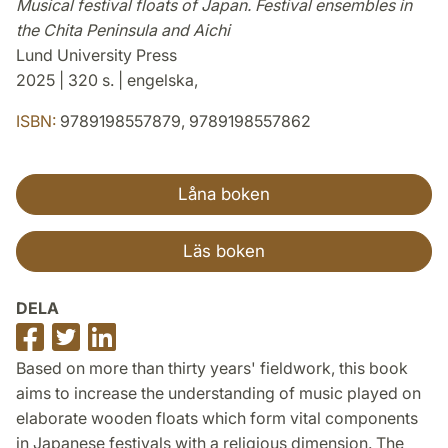
Musical festival floats of Japan. Festival ensembles in
the Chita Peninsula and Aichi
Lund University Press
2025 | 320 s. | engelska,
ISBN:
9789198557879, 9789198557862
Låna boken
Läs boken
DELA
Dela
Dela
Dela
på
på
på
Based on more than thirty years' fieldwork, this book
Facebook
Twitter
LinkedIn
aims to increase the understanding of music played on
elaborate wooden floats which form vital components
in Japanese festivals with a religious dimension. The