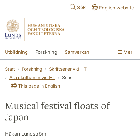
Hoppa till huvudinnehåll
Sök
English website
Utbildning
Forskning
Samverkan
Mer
Kontakt
Om fakulteterna
Start
Forskning
Skriftserier vid HT
Alla skriftserier vid HT
Serie
This page in English
Musical festival floats of
Japan
Håkan Lundström