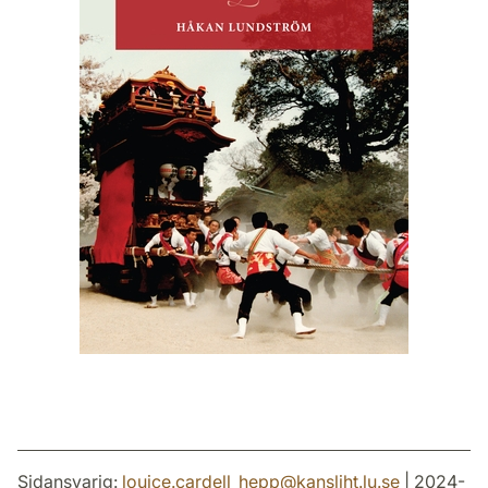
Sidansvarig:
louice.cardell_hepp
@
kansliht.lu
.
se
| 2024-