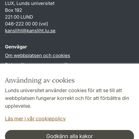
LUX, Lunds universitet
Box 192
221 00 LUND
046-222 00 00 (vxl)
kansliht
@
kansliht.lu
.
se
Genvägar
Om webbplatsen och cookies
Behandling av personuppgifter
Tillgänglighetsredogörelse
Användning av cookies
TYPO3-login
Lunds universitet använder cookies för att se till att
webbplatsen fungerar korrekt och för att förbättra din
Följ oss i sociala medier
upplevelse.
Facebook
Youtube
Läs mer i vår cookiepolicy
Godkänn alla kakor