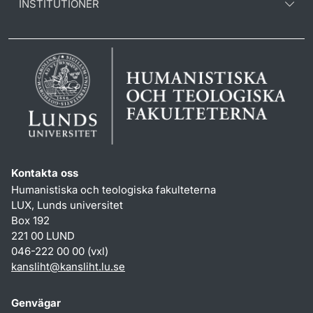
INSTITUTIONER
Kontakta oss
Humanistiska och teologiska fakulteterna
LUX, Lunds universitet
Box 192
221 00 LUND
046-222 00 00 (vxl)
kansliht
@
kansliht.lu
.
se
Genvägar