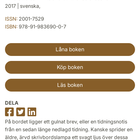
2017 | svenska,
ISSN:
2001-7529
ISBN:
978-91-983690-0-7
Låna boken
Köp boken
Läs boken
DELA
Dela
Dela
Dela
på
på
på
På bordet ligger ett gulnat brev, eller en tidningsnotis
Facebook
Twitter
LinkedIn
från en sedan länge nedlagd tidning. Kanske sprider en
äldre, ärvd skrivbordslampa ett svagt ljus över dessa