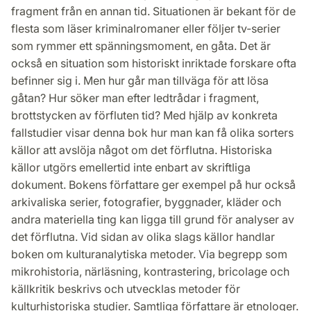
fragment från en annan tid. Situationen är bekant för de
flesta som läser kriminalromaner eller följer tv-serier
som rymmer ett spänningsmoment, en gåta. Det är
också en situation som historiskt inriktade forskare ofta
befinner sig i. Men hur går man tillväga för att lösa
gåtan? Hur söker man efter ledtrådar i fragment,
brottstycken av förfluten tid? Med hjälp av konkreta
fallstudier visar denna bok hur man kan få olika sorters
källor att avslöja något om det förflutna. Historiska
källor utgörs emellertid inte enbart av skriftliga
dokument. Bokens författare ger exempel på hur också
arkivaliska serier, fotografier, byggnader, kläder och
andra materiella ting kan ligga till grund för analyser av
det förflutna. Vid sidan av olika slags källor handlar
boken om kulturanalytiska metoder. Via begrepp som
mikrohistoria, närläsning, kontrastering, bricolage och
källkritik beskrivs och utvecklas metoder för
kulturhistoriska studier. Samtliga författare är etnologer.