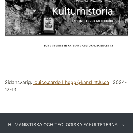
Sidansvarig:
louice.cardell_hepp
@
kansliht.lu
.
se
| 2024-
12-13
HUMANISTISKA OCH TEOLOGISKA FAKULTETERNA