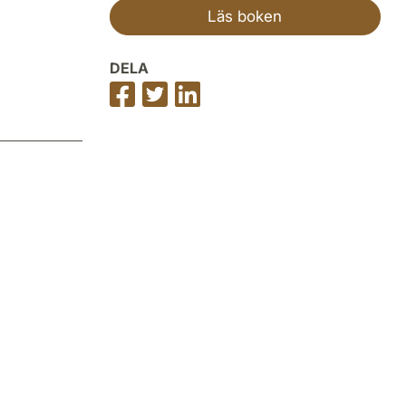
Läs boken
DELA
Dela
Dela
Dela
på
på
på
Facebook
Twitter
LinkedIn