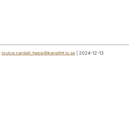
:
louice.cardell_hepp
@
kansliht.lu
.
se
| 2024-12-13