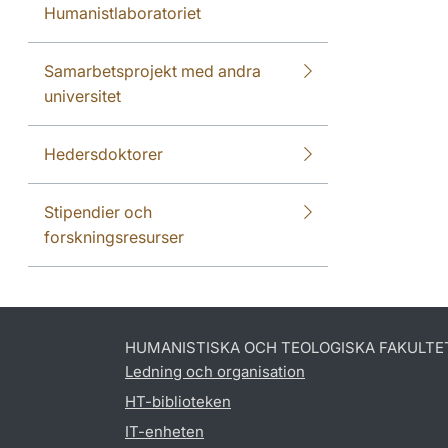
Humanistlaboratoriet
Samarbetsprojekt med andra
universitet
Hedersdoktorer
Stipendier och
forskningsresurser
HUMANISTISKA OCH TEOLOGISKA FAKULTE
Ledning och organisation
HT-biblioteken
IT-enheten