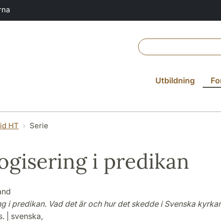
rna
Utbildning
Fo
vid HT
Serie
ogisering i predikan
and
ng i predikan. Vad det är och hur det skedde i Svenska kyrka
. | svenska,