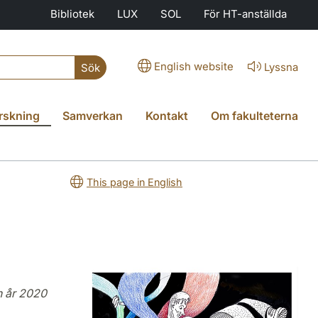
Bibliotek
LUX
SOL
För HT-anställda
English website
Lyssna
Sök
rskning
Samverkan
Kontakt
Om fakulteterna
This page in English
n år 2020