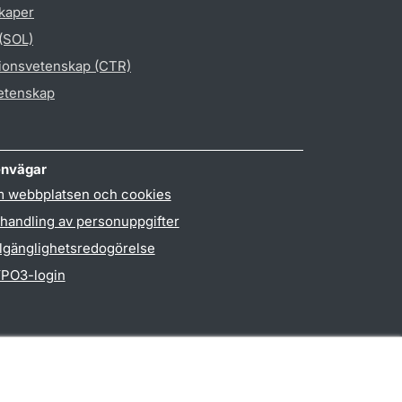
skaper
 (SOL)
gionsvetenskap (CTR)
vetenskap
nvägar
 webbplatsen och cookies
handling av personuppgifter
llgänglighetsredogörelse
PO3-login