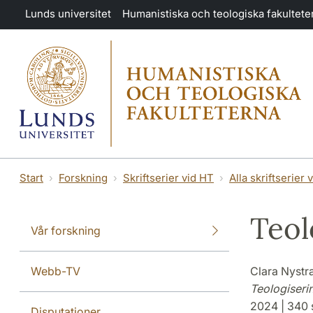
Hoppa till huvudinnehåll
Lunds universitet
Humanistiska och teologiska fakultete
Start
Forskning
Skriftserier vid HT
Alla skriftserier 
Teol
Vår forskning
Webb-TV
Clara Nystr
Teologiseri
2024 | 340 s
Disputationer