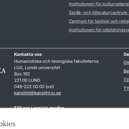
Institutionen för kulturveten
Språk- och litteraturcentrum
Centrum för teologi och reli
Institutionen för utbildnings
Kontakta oss
Ge
Humanistiska och teologiska fakulteterna
Om
LUX, Lunds universitet
Be
Box 192
Ti
221 00 LUND
046-222 00 00 (vxl)
TY
kansliht
@
kansliht.lu
.
se
Följ oss i sociala medier
Facebook
Youtube
okies