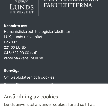
Kontakta oss
Humanistiska och teologiska fakulteterna
LUX, Lunds universitet
Box 192
221 00 LUND
046-222 00 00 (vxl)
kansliht
@
kansliht.lu
.
se
Genvägar
Om webbplatsen och cookies
Behandling av personuppgifter
Tillgänglighetsredogörelse
Användning av cookies
TYPO3-login
Lunds universitet använder cookies för att se till att