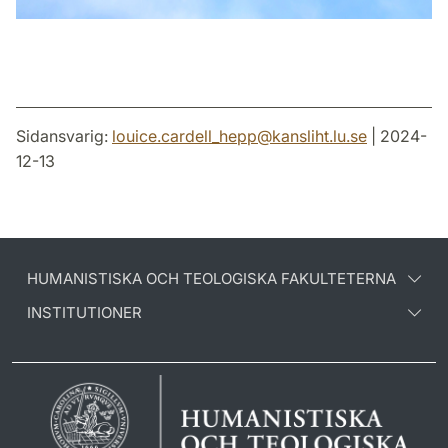
Sidansvarig:
louice.cardell_hepp
@
kansliht.lu
.
se
| 2024-
12-13
HUMANISTISKA OCH TEOLOGISKA FAKULTETERNA
INSTITUTIONER