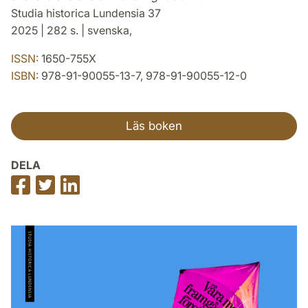
Studia historica Lundensia 37
2025 | 282 s. | svenska,
ISSN:
1650-755X
ISBN:
978-91-90055-13-7, 978-91-90055-12-0
Läs boken
DELA
Dela
Dela
Dela
på
på
på
Facebook
Twitter
LinkedIn