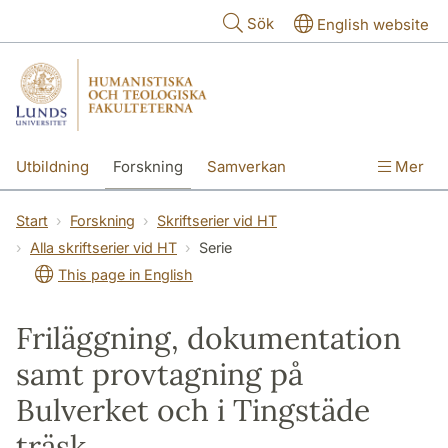
Hoppa till huvudinnehåll
Sök
English website
Utbildning
Forskning
Samverkan
Mer
Kontakt
Om fakulteterna
Start
Forskning
Skriftserier vid HT
Alla skriftserier vid HT
Serie
This page in English
Friläggning, dokumentation
samt provtagning på
Bulverket och i Tingstäde
träsk