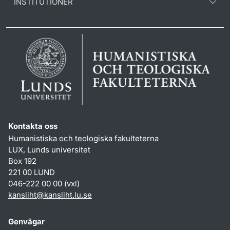
INSTITUTIONER
Kontakta oss
Humanistiska och teologiska fakulteterna
LUX, Lunds universitet
Box 192
221 00 LUND
046-222 00 00 (vxl)
kansliht
@
kansliht.lu
.
se
Genvägar