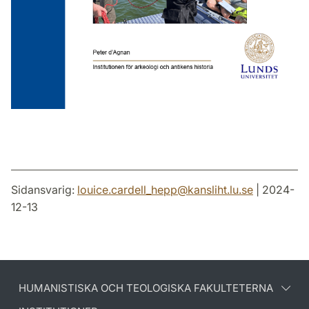
Sidansvarig:
louice.cardell_hepp
@
kansliht.lu
.
se
| 2024-
12-13
HUMANISTISKA OCH TEOLOGISKA FAKULTETERNA