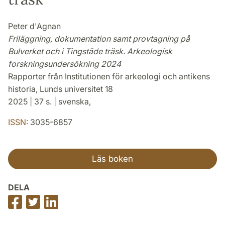
Peter d'Agnan
Friläggning, dokumentation samt provtagning på
Bulverket och i Tingstäde träsk. Arkeologisk
forskningsundersökning 2024
Rapporter från Institutionen för arkeologi och antikens
historia, Lunds universitet 18
2025 | 37 s. | svenska,
ISSN:
3035-6857
Läs boken
DELA
Dela
Dela
Dela
på
på
på
Facebook
Twitter
LinkedIn