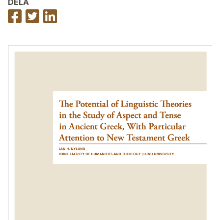
DELA
Dela
Dela
Dela
på
på
på
Facebook
Twitter
LinkedIn