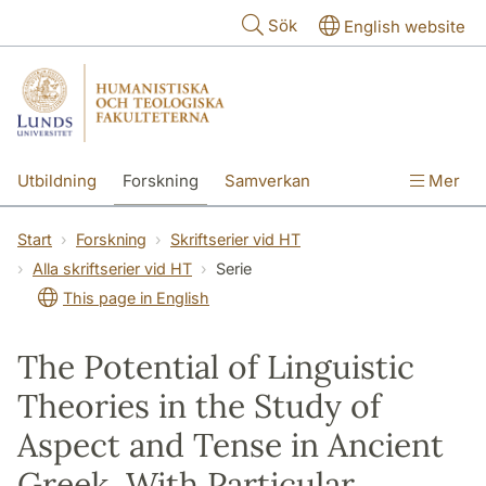
Hoppa till huvudinnehåll
Sök
English website
Utbildning
Forskning
Samverkan
Mer
Kontakt
Om fakulteterna
Start
Forskning
Skriftserier vid HT
Alla skriftserier vid HT
Serie
This page in English
The Potential of Linguistic
Theories in the Study of
Aspect and Tense in Ancient
Greek, With Particular