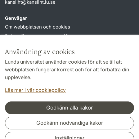
kansliht
@
kansliht.lu
.
se
Genvägar
Om webbplatsen och cookies
Behandling av personuppgifter
Tillgänglighetsredogörelse
Användning av cookies
TYPO3-login
Lunds universitet använder cookies för att se till att
webbplatsen fungerar korrekt och för att förbättra din
Följ oss i sociala medier
upplevelse.
Facebook
Youtube
Läs mer i vår cookiepolicy
Godkänn alla kakor
Samarbeten och nätverk
Godkänn nödvändiga kakor
Inställningar