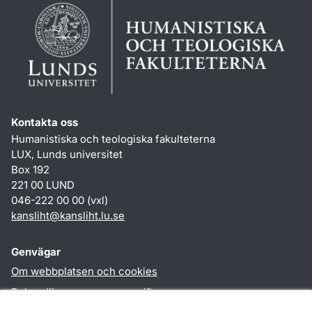
Kontakta oss
Humanistiska och teologiska fakulteterna
LUX, Lunds universitet
Box 192
221 00 LUND
046-222 00 00 (vxl)
kansliht
@
kansliht.lu
.
se
Genvägar
Om webbplatsen och cookies
Behandling av personuppgifter