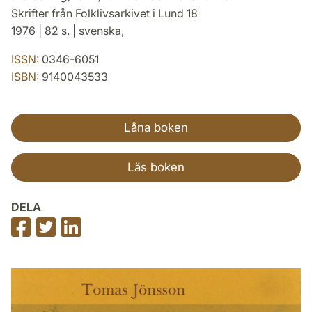
Skrifter från Folklivsarkivet i Lund 18
1976 | 82 s. | svenska,
ISSN:
0346-6051
ISBN:
9140043533
Låna boken
Läs boken
DELA
Dela
Dela
Dela
på
på
på
Facebook
Twitter
LinkedIn