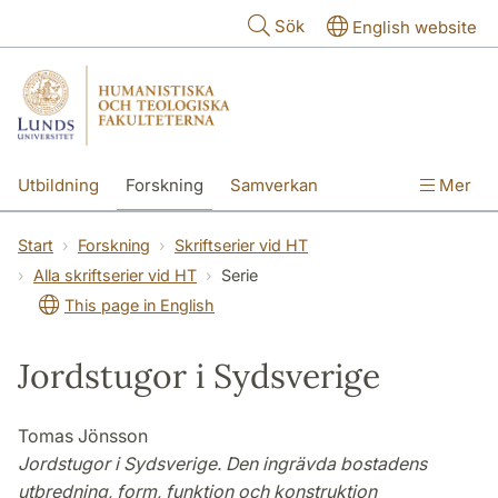
Hoppa till huvudinnehåll
Sök
English website
Utbildning
Forskning
Samverkan
Mer
Kontakt
Om fakulteterna
Start
Forskning
Skriftserier vid HT
Alla skriftserier vid HT
Serie
This page in English
Jordstugor i Sydsverige
Tomas Jönsson
Jordstugor i Sydsverige. Den ingrävda bostadens
utbredning, form, funktion och konstruktion