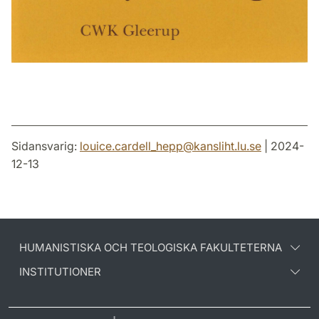
Sidansvarig:
louice.cardell_hepp
@
kansliht.lu
.
se
| 2024-
12-13
HUMANISTISKA OCH TEOLOGISKA FAKULTETERNA
INSTITUTIONER