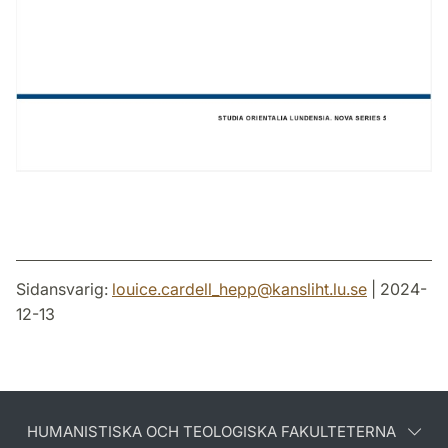
Sidansvarig:
louice.cardell_hepp
@
kansliht.lu
.
se
| 2024-
12-13
HUMANISTISKA OCH TEOLOGISKA FAKULTETERNA