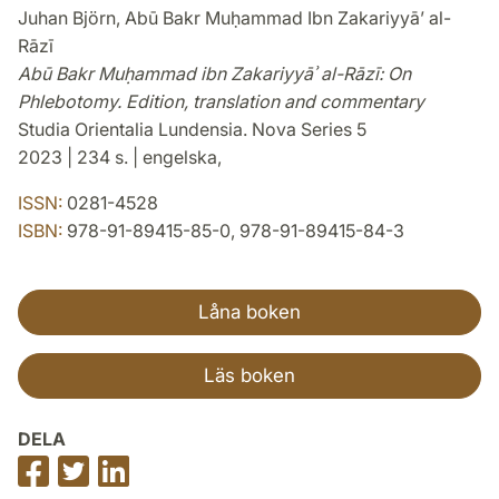
Juhan Björn, Abū Bakr Muḥammad Ibn Zakariyyāʼ al-
Rāzī
Abū Bakr Muḥammad ibn Zakariyyāʾ al-Rāzī: On
Phlebotomy. Edition, translation and commentary
Studia Orientalia Lundensia. Nova Series 5
2023 | 234 s. | engelska,
ISSN:
0281-4528
ISBN:
978-91-89415-85-0, 978-91-89415-84-3
Låna boken
Läs boken
DELA
Dela
Dela
Dela
på
på
på