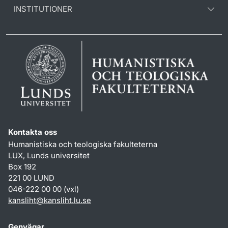
INSTITUTIONER
Kontakta oss
Humanistiska och teologiska fakulteterna
LUX, Lunds universitet
Box 192
221 00 LUND
046-222 00 00 (vxl)
kansliht
@
kansliht.lu
.
se
Genvägar