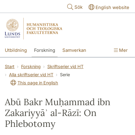
Hoppa till huvudinnehåll
Sök
English website
Utbildning
Forskning
Samverkan
Mer
Kontakt
Om fakulteterna
Start
Forskning
Skriftserier vid HT
Alla skriftserier vid HT
Serie
This page in English
Abū Bakr Muḥammad ibn
Zakariyyāʾ al-Rāzī: On
Phlebotomy