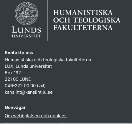
Kontakta oss
Humanistiska och teologiska fakulteterna
LUX, Lunds universitet
Box 192
221 00 LUND
046-222 00 00 (vxl)
kansliht
@
kansliht.lu
.
se
Genvägar
Om webbplatsen och cookies
Behandling av personuppgifter