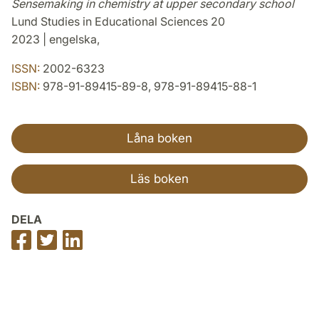
Sensemaking in chemistry at upper secondary school
Lund Studies in Educational Sciences 20
2023 | engelska,
ISSN:
2002-6323
ISBN:
978-91-89415-89-8, 978-91-89415-88-1
Låna boken
Läs boken
DELA
Dela
Dela
Dela
på
på
på
Facebook
Twitter
LinkedIn