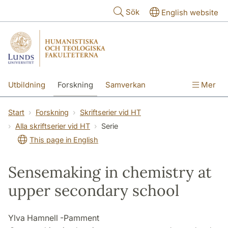
Hoppa till huvudinnehåll
Sök
English website
Utbildning
Forskning
Samverkan
Mer
Kontakt
Om fakulteterna
Start
Forskning
Skriftserier vid HT
Alla skriftserier vid HT
Serie
This page in English
Sensemaking in chemistry at
upper secondary school
Ylva Hamnell -Pamment