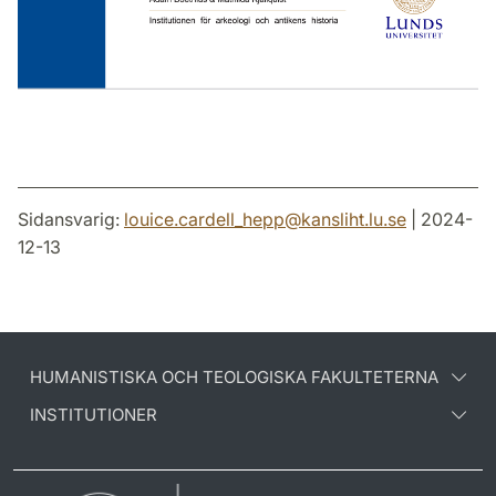
Sidansvarig:
louice.cardell_hepp
@
kansliht.lu
.
se
| 2024-
12-13
HUMANISTISKA OCH TEOLOGISKA FAKULTETERNA
INSTITUTIONER