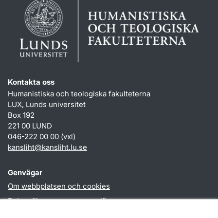
Kontakta oss
Humanistiska och teologiska fakulteterna
LUX, Lunds universitet
Box 192
221 00 LUND
046-222 00 00 (vxl)
kansliht
@
kansliht.lu
.
se
Genvägar
Om webbplatsen och cookies
Behandling av personuppgifter
Tillgänglighetsredogörelse