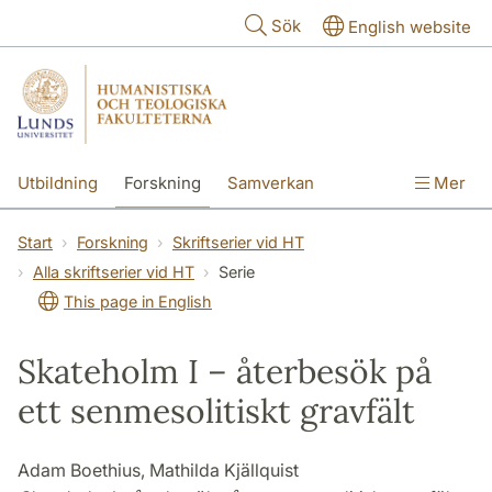
Hoppa till huvudinnehåll
Sök
English website
Utbildning
Forskning
Samverkan
Mer
Kontakt
Om fakulteterna
Start
Forskning
Skriftserier vid HT
Alla skriftserier vid HT
Serie
This page in English
Skateholm I – återbesök på
ett senmesolitiskt gravfält
Adam Boethius, Mathilda Kjällquist