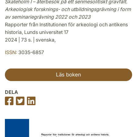
Skateholm I – återbesök på ett senmesolitiskt gravfält.
Arkeologisk forsknings- och utbildningsgrävning i form
av seminariegrävning 2022 och 2023
Rapporter från Institutionen för arkeologi och antikens
historia, Lunds universitet 17
2024 | 73 s. | svenska,
ISSN:
3035-6857
Läs boken
DELA
Dela
Dela
Dela
på
på
på
Facebook
Twitter
LinkedIn