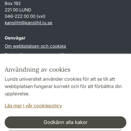
Box 192
221 00 LUND
046-222 00 00 (vxl)
kansliht
@
kansliht.lu
.
se
Genvägar
Om webbplatsen och cookies
Behandling av personuppgifter
Tillgänglighetsredogörelse
Användning av cookies
TYPO3-login
Lunds universitet använder cookies för att se till att
webbplatsen fungerar korrekt och för att förbättra din
Följ oss i sociala medier
upplevelse.
Facebook
Youtube
Läs mer i vår cookiepolicy
Godkänn alla kakor
Samarbeten och nätverk