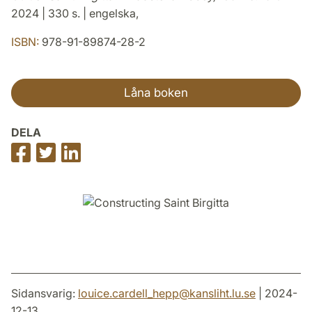
2024 | 330 s. | engelska,
ISBN:
978-91-89874-28-2
Låna boken
DELA
Dela
Dela
Dela
på
på
på
Facebook
Twitter
LinkedIn
Sidansvarig:
louice.cardell_hepp
@
kansliht.lu
.
se
| 2024-
12-13