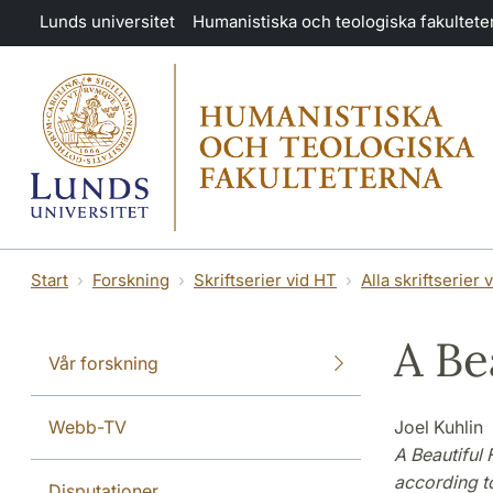
Hoppa till huvudinnehåll
Lunds universitet
Humanistiska och teologiska fakultete
Start
Forskning
Skriftserier vid HT
Alla skriftserier 
A Be
Vår forskning
Webb-TV
Joel Kuhlin
A Beautiful 
according t
Disputationer