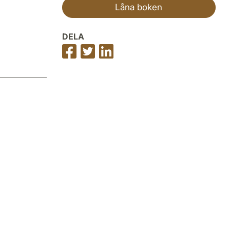
Låna boken
DELA
Dela
Dela
Dela
på
på
på
Facebook
Twitter
LinkedIn