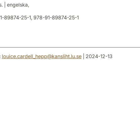
. | engelska,
-89874-25-1, 978-91-89874-25-1
:
louice.cardell_hepp
@
kansliht.lu
.
se
| 2024-12-13