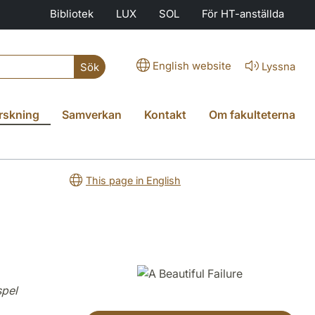
Bibliotek
LUX
SOL
För HT-anställda
English website
Lyssna
Sök
rskning
Samverkan
Kontakt
Om fakulteterna
This page in English
spel