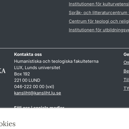
Institutionen för kulturveten
Språk- och litteraturcentrum
Centrum för teologi och reli
Institutionen för utbildnings
Kontakta oss
Ge
Humanistiska och teologiska fakulteterna
Om
LUX, Lunds universitet
Be
Box 192
Ti
221 00 LUND
046-222 00 00 (vxl)
TY
kansliht
@
kansliht.lu
.
se
Följ oss i sociala medier
Facebook
Youtube
okies