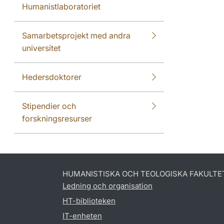
Humanistlaboratoriet
Samarbetsprojekt med andra
universitet
Hedersdoktorer
Stipendier och
forskningsresurser
HUMANISTISKA OCH TEOLOGISKA FAKULTE
Ledning och organisation
HT-biblioteken
IT-enheten