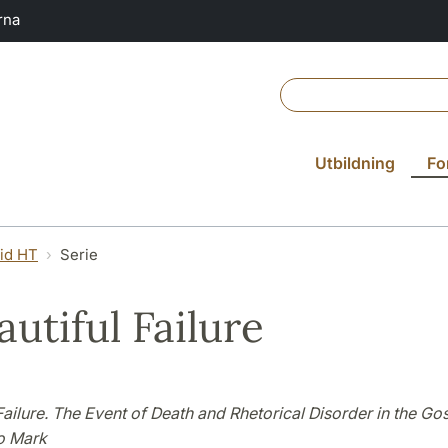
rna
Utbildning
Fo
vid HT
Serie
autiful Failure
Failure. The Event of Death and Rhetorical Disorder in the Go
o Mark