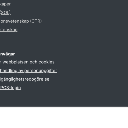
skaper
 (SOL)
gionsvetenskap (CTR)
vetenskap
nvägar
 webbplatsen och cookies
handling av personuppgifter
llgänglighetsredogörelse
PO3-login