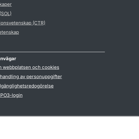
skaper
 (SOL)
gionsvetenskap (CTR)
vetenskap
nvägar
 webbplatsen och cookies
handling av personuppgifter
llgänglighetsredogörelse
PO3-login