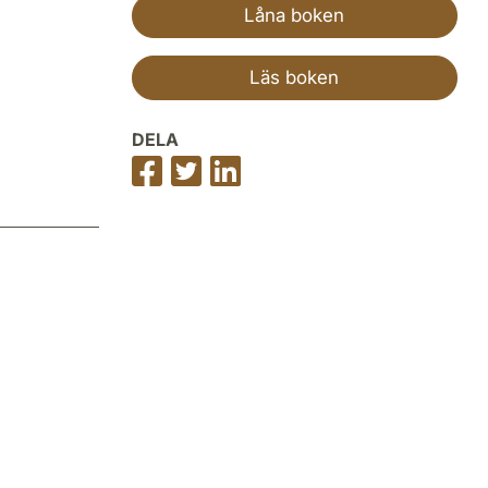
Låna boken
Läs boken
DELA
Dela
Dela
Dela
på
på
på
Facebook
Twitter
LinkedIn