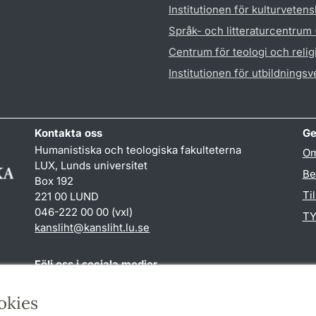
Institutionen för kulturveten
Språk- och litteraturcentrum
Centrum för teologi och reli
Institutionen för utbildnings
Kontakta oss
Ge
Humanistiska och teologiska fakulteterna
Om
LUX, Lunds universitet
Be
Box 192
Ti
221 00 LUND
046-222 00 00 (vxl)
TY
kansliht
@
kansliht.lu
.
se
Följ oss i sociala medier
Facebook
Youtube
okies