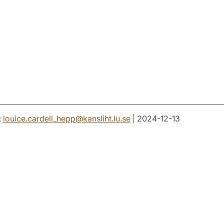
:
louice.cardell_hepp
@
kansliht.lu
.
se
| 2024-12-13