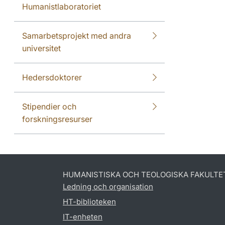
Humanistlaboratoriet
Samarbetsprojekt med andra
universitet
Hedersdoktorer
Stipendier och
forskningsresurser
HUMANISTISKA OCH TEOLOGISKA FAKULTE
Ledning och organisation
HT-biblioteken
IT-enheten