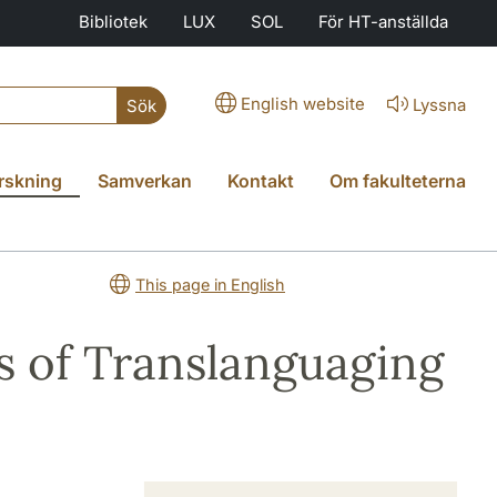
Bibliotek
LUX
SOL
För HT-anställda
English website
Lyssna
Sök
rskning
Samverkan
Kontakt
Om fakulteterna
This page in English
s of Translanguaging