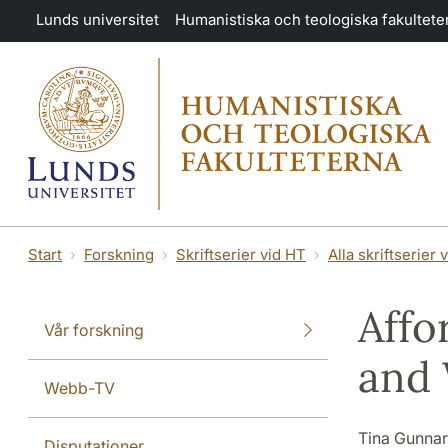
Hoppa till huvudinnehåll
Lunds universitet
Humanistiska och teologiska fakultete
Start
Forskning
Skriftserier vid HT
Alla skriftserier 
Affo
Vår forskning
and 
Webb-TV
Tina Gunna
Disputationer