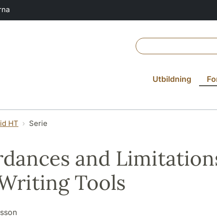
rna
Utbildning
Fo
vid HT
Serie
rdances and Limitation
Writing Tools
rsson