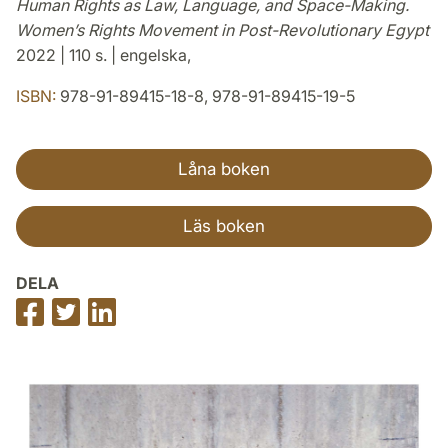
Human Rights as Law, Language, and Space-Making.
Women’s Rights Movement in Post-Revolutionary Egypt
2022 | 110 s. | engelska,
ISBN:
978-91-89415-18-8, 978-91-89415-19-5
Låna boken
Läs boken
DELA
Dela
Dela
Dela
på
på
på
Facebook
Twitter
LinkedIn