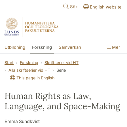
Hoppa till huvudinnehåll
Sök
English website
Utbildning
Forskning
Samverkan
Mer
Kontakt
Om fakulteterna
Start
Forskning
Skriftserier vid HT
Alla skriftserier vid HT
Serie
This page in English
Human Rights as Law,
Language, and Space-Making
Emma Sundkvist