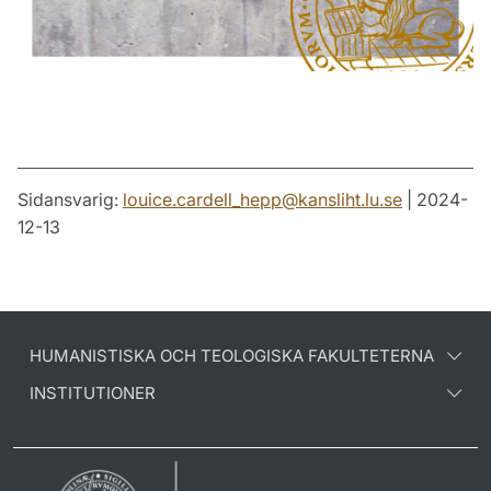
Sidansvarig:
louice.cardell_hepp
@
kansliht.lu
.
se
| 2024-
12-13
HUMANISTISKA OCH TEOLOGISKA FAKULTETERNA
INSTITUTIONER