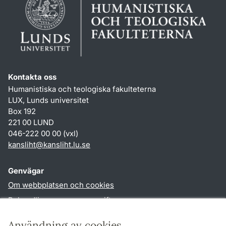
Kontakta oss
Humanistiska och teologiska fakulteterna
LUX, Lunds universitet
Box 192
221 00 LUND
046-222 00 00 (vxl)
kansliht
@
kansliht.lu
.
se
Genvägar
Om webbplatsen och cookies
Behandling av personuppgifter
Tillgänglighetsredogörelse
Användning av cookies