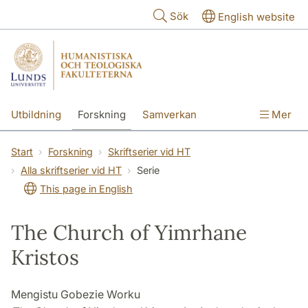
Hoppa till huvudinnehåll
Sök
English website
Utbildning
Forskning
Samverkan
Mer
Kontakt
Om fakulteterna
Start
Forskning
Skriftserier vid HT
Alla skriftserier vid HT
Serie
This page in English
The Church of Yimrhane
Kristos
Mengistu Gobezie Worku