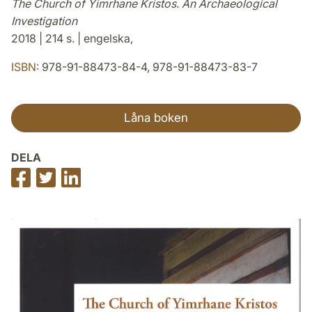
The Church of Yimrhane Kristos. An Archaeological
Investigation
2018 | 214 s. | engelska,
ISBN:
978-91-88473-84-4, 978-91-88473-83-7
Låna boken
DELA
Dela
Dela
Dela
på
på
på
Facebook
Twitter
LinkedIn