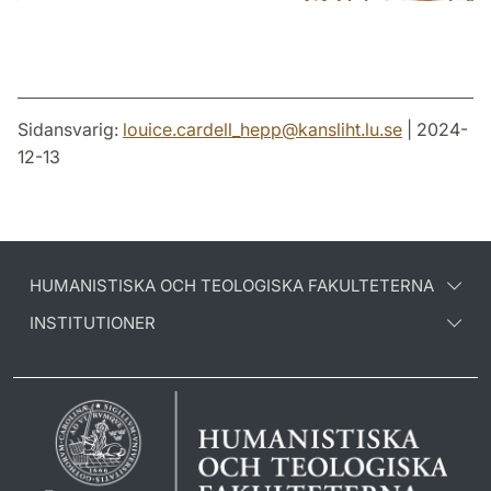
Sidansvarig:
louice.cardell_hepp
@
kansliht.lu
.
se
| 2024-
12-13
HUMANISTISKA OCH TEOLOGISKA FAKULTETERNA
INSTITUTIONER