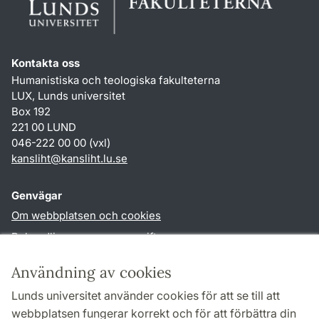
Kontakta oss
Humanistiska och teologiska fakulteterna
LUX, Lunds universitet
Box 192
221 00 LUND
046-222 00 00 (vxl)
kansliht
@
kansliht.lu
.
se
Genvägar
Om webbplatsen och cookies
Behandling av personuppgifter
Tillgänglighetsredogörelse
Användning av cookies
TYPO3-login
Lunds universitet använder cookies för att se till att
webbplatsen fungerar korrekt och för att förbättra din