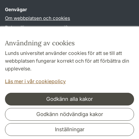
Genvägar
Om webbplatsen och cookies
Behandling av personuppgifter
Tillgänglighetsredogörelse
Användning av cookies
TYPO3-login
Lunds universitet använder cookies för att se till att
webbplatsen fungerar korrekt och för att förbättra din
Följ oss i sociala medier
upplevelse.
Facebook
Youtube
Läs mer i vår cookiepolicy
Godkänn alla kakor
Samarbeten och nätverk
Godkänn nödvändiga kakor
Inställningar