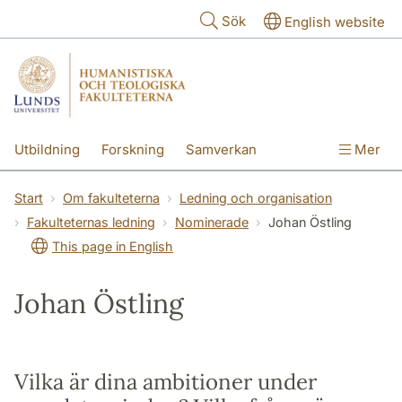
Hoppa till huvudinnehåll
Sök
English website
Utbildning
Forskning
Samverkan
Mer
Kontakt
Om fakulteterna
Start
Om fakulteterna
Ledning och organisation
Fakulteternas ledning
Nominerade
Johan Östling
This page in English
Johan Östling
Vilka är dina ambitioner under