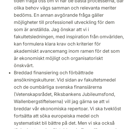
tiden fråga oss om vi har de bästa processerna, där
olika behov vägs samman och relevanta meriter
bedöms. En annan avgörande fråga gäller
möjligheter till professionell utveckling för dem
som är anställda. Jag önskar att vi i
fakultetsledningen, med inspiration från omvärlden,
kan formulera klara krav och kriterier för
akademiskt avancemang inom ramen för det som
är ekonomiskt möjligt och organisatoriskt
önskvärt.
Breddad finansiering och förbättrade
ansökningskulturer. Vid sidan av fakultetsmedel
och de oumbärliga svenska finansiärerna
(Vetenskapsrådet, Riksbankens Jubileumsfond,
Wallenbergstiftelserna) vill jag gärna se att vi
breddar vår ekonomiska repertoar. Vi ska tveklöst
fortsätta att söka europeiska medel och
systematiskt bli bättre på det. Men vi ska också