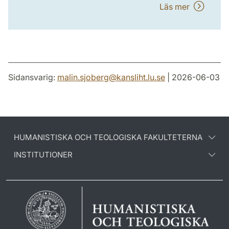
Läs mer
Sidansvarig:
malin.sjoberg
@
kansliht.lu
.
se
| 2026-06-03
HUMANISTISKA OCH TEOLOGISKA FAKULTETERNA
INSTITUTIONER