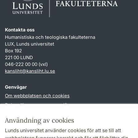
Kontakta oss
Humanistiska och teologiska fakulteterna
LUX, Lunds universitet
Box 192
221 00 LUND
046-222 00 00 (vxl)
kansliht
@
kansliht.lu
.
se
Genvägar
Om webbplatsen och cookies
Behandling av personuppgifter
Tillgänglighetsredogörelse
Användning av cookies
TYPO3-login
Lunds universitet använder cookies för att se till att