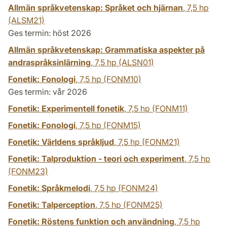
Allmän språkvetenskap: Språket och hjärnan
,
7,5 hp
(ALSM21)
Ges termin: höst 2026
Allmän språkvetenskap: Grammatiska aspekter på
andraspråksinlärning
,
7,5 hp
(ALSN01)
Fonetik: Fonologi
,
7,5 hp
(FONM10)
Ges termin: vår 2026
Fonetik: Experimentell fonetik
,
7,5 hp
(FONM11)
Fonetik: Fonologi
,
7,5 hp
(FONM15)
Fonetik: Världens språkljud
,
7,5 hp
(FONM21)
Fonetik: Talproduktion - teori och experiment
,
7,5 hp
(FONM23)
Fonetik: Språkmelodi
,
7,5 hp
(FONM24)
Fonetik: Talperception
,
7,5 hp
(FONM25)
Fonetik: Röstens funktion och användning
,
7,5 hp