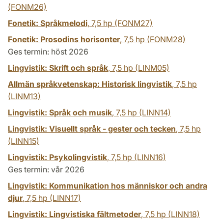
(FONM26)
Fonetik: Språkmelodi
,
7,5 hp
(FONM27)
Fonetik: Prosodins horisonter
,
7,5 hp
(FONM28)
Ges termin: höst 2026
Lingvistik: Skrift och språk
,
7,5 hp
(LINM05)
Allmän språkvetenskap: Historisk lingvistik
,
7,5 hp
(LINM13)
Lingvistik: Språk och musik
,
7,5 hp
(LINN14)
Lingvistik: Visuellt språk - gester och tecken
,
7,5 hp
(LINN15)
Lingvistik: Psykolingvistik
,
7,5 hp
(LINN16)
Ges termin: vår 2026
Lingvistik: Kommunikation hos människor och andra
djur
,
7,5 hp
(LINN17)
Lingvistik: Lingvistiska fältmetoder
,
7,5 hp
(LINN18)