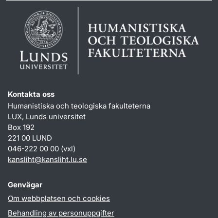
Kontakta oss
Humanistiska och teologiska fakulteterna
LUX, Lunds universitet
Box 192
221 00 LUND
046-222 00 00 (vxl)
kansliht
@
kansliht.lu
.
se
Genvägar
Om webbplatsen och cookies
Behandling av personuppgifter