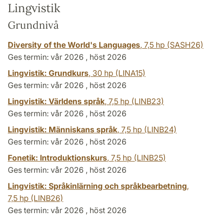
Lingvistik
Grundnivå
Diversity of the World's Languages
,
7,5 hp
(SASH26)
Ges termin: vår 2026 , höst 2026
Lingvistik: Grundkurs
,
30 hp
(LINA15)
Ges termin: vår 2026 , höst 2026
Lingvistik: Världens språk
,
7,5 hp
(LINB23)
Ges termin: vår 2026 , höst 2026
Lingvistik: Människans språk
,
7,5 hp
(LINB24)
Ges termin: vår 2026 , höst 2026
Fonetik: Introduktionskurs
,
7,5 hp
(LINB25)
Ges termin: vår 2026 , höst 2026
Lingvistik: Språkinlärning och språkbearbetning
,
7,5 hp
(LINB26)
Ges termin: vår 2026 , höst 2026