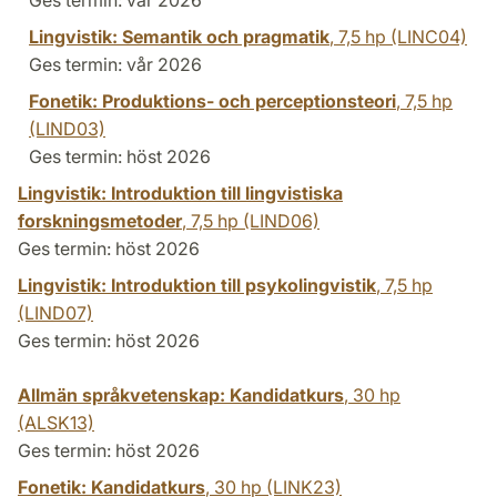
Lingvistik: Semantik och pragmatik
,
7,5 hp
(LINC04)
Ges termin: vår 2026
Fonetik: Produktions- och perceptionsteori
,
7,5 hp
(LIND03)
Ges termin: höst 2026
Lingvistik: Introduktion till lingvistiska
forskningsmetoder
,
7,5 hp
(LIND06)
Ges termin: höst 2026
Lingvistik: Introduktion till psykolingvistik
,
7,5 hp
(LIND07)
Ges termin: höst 2026
Allmän språkvetenskap: Kandidatkurs
,
30 hp
(ALSK13)
Ges termin: höst 2026
Fonetik: Kandidatkurs
,
30 hp
(LINK23)