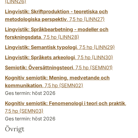
(LINN26)
Lingvistik: Skriftproduktion - teoretiska och
metodologiska perspektiv
,
7,5 hp
(LINN27)
Lingvistik: Språkbearbetning - modeller och
forskningsdata
,
7,5 hp
(LINN28)
Lingvistik: Semantisk typologi
,
7,5 hp
(LINN29)
Lingvistik: Språkets arkeologi
,
7,5 hp
(LINN30)
Semiotik: Översättningsteori
,
7,5 hp
(SEMN01)
Kognitiv semiotik: Mening, medvetande och
kommunikation
,
7,5 hp
(SEMN02)
Ges termin: höst 2026
Kognitiv semiotik: Fenomenologi i teori och praktik
,
7,5 hp
(SEMN03)
Ges termin: höst 2026
Övrigt