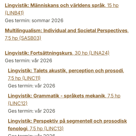
Lingvistik: Människans och världens språk
,
15 hp
(LINB41)
Ges termin: sommar 2026
Multilingualism: Individual and Societal Perspectives
,
7,5 hp
(SASB03)
Lingvistik: Fortsättningskurs
,
30 hp
(LINA24)
Ges termin: vår 2026
Lingvistik: Talets akustik, perception och prosodi
,
7,5 hp
(LINC11)
Ges termin: vår 2026
Lingvistik: Grammatik - språkets mekanik
,
7,5 hp
(LINC12)
Ges termin: vår 2026
Lingvistik: Perspektiv på segmentell och prosodisk
fonologi
,
7,5 hp
(LINC13)
Ges termin: vår 2026