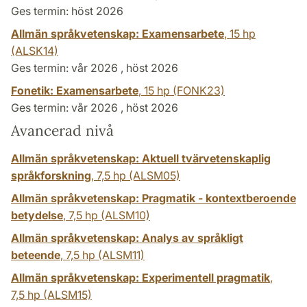
Ges termin: höst 2026
Allmän språkvetenskap: Examensarbete
,
15 hp
(ALSK14)
Ges termin: vår 2026 , höst 2026
Fonetik: Examensarbete
,
15 hp
(FONK23)
Ges termin: vår 2026 , höst 2026
Avancerad nivå
Allmän språkvetenskap: Aktuell tvärvetenskaplig
språkforskning
,
7,5 hp
(ALSM05)
Allmän språkvetenskap: Pragmatik - kontextberoende
betydelse
,
7,5 hp
(ALSM10)
Allmän språkvetenskap: Analys av språkligt
beteende
,
7,5 hp
(ALSM11)
Allmän språkvetenskap: Experimentell pragmatik
,
7,5 hp
(ALSM15)