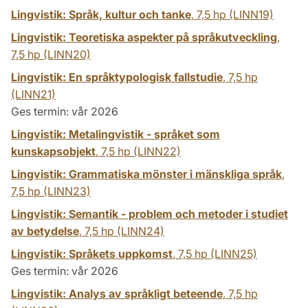
Lingvistik: Språk, kultur och tanke
,
7,5 hp
(LINN19)
Lingvistik: Teoretiska aspekter på språkutveckling
,
7,5 hp
(LINN20)
Lingvistik: En språktypologisk fallstudie
,
7,5 hp
(LINN21)
Ges termin: vår 2026
Lingvistik: Metalingvistik - språket som
kunskapsobjekt
,
7,5 hp
(LINN22)
Lingvistik: Grammatiska mönster i mänskliga språk
,
7,5 hp
(LINN23)
Lingvistik: Semantik - problem och metoder i studiet
av betydelse
,
7,5 hp
(LINN24)
Lingvistik: Språkets uppkomst
,
7,5 hp
(LINN25)
Ges termin: vår 2026
Lingvistik: Analys av språkligt beteende
,
7,5 hp