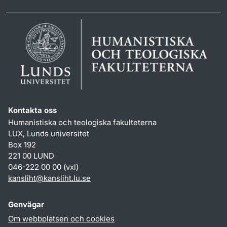
Kontakta oss
Humanistiska och teologiska fakulteterna
LUX, Lunds universitet
Box 192
221 00 LUND
046-222 00 00 (vxl)
kansliht
@
kansliht.lu
.
se
Genvägar
Om webbplatsen och cookies