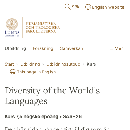
Hoppa till huvudinnehåll
Sök
English website
Utbildning
Forskning
Samverkan
Mer
Kontakt
Om fakulteterna
Start
Utbildning
Utbildningsutbud
Kurs
This page in English
Diversity of the World's
Languages
Kurs
7,5 högskolepoäng
• SASH26
Den här sidan vänder sig till dig som är