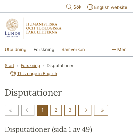
Hoppa till huvudinnehåll
Sök
English website
Utbildning
Forskning
Samverkan
Mer
Kontakt
Om fakulteterna
Start
Forskning
Disputationer
This page in English
Disputationer
1
2
3
Disputationer (sida 1 av 49)