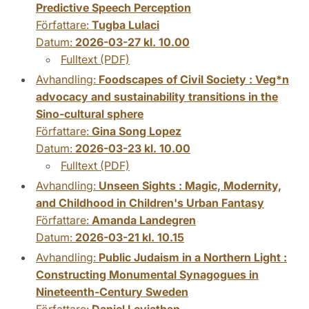
Predictive Speech Perception
Författare:
Tugba Lulaci
Datum:
2026-03-27 kl. 10.00
Fulltext (PDF)
Avhandling:
Foodscapes of Civil Society : Veg*n
advocacy and sustainability transitions in the
Sino-cultural sphere
Författare:
Gina Song Lopez
Datum:
2026-03-23 kl. 10.00
Fulltext (PDF)
Avhandling:
Unseen Sights : Magic, Modernity,
and Childhood in Children's Urban Fantasy
Författare:
Amanda Landegren
Datum:
2026-03-21 kl. 10.15
Avhandling:
Public Judaism in a Northern Light :
Constructing Monumental Synagogues in
Nineteenth-Century Sweden
Författare:
Daniel Leviathan