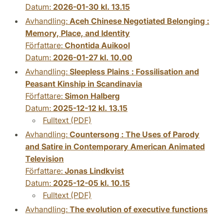
Datum:
2026-01-30 kl. 13.15
Avhandling:
Aceh Chinese Negotiated Belonging :
Memory, Place, and Identity
Författare:
Chontida Auikool
Datum:
2026-01-27 kl. 10.00
Avhandling:
Sleepless Plains : Fossilisation and
Peasant Kinship in Scandinavia
Författare:
Simon Halberg
Datum:
2025-12-12 kl. 13.15
Fulltext (PDF)
Avhandling:
Countersong : The Uses of Parody
and Satire in Contemporary American Animated
Television
Författare:
Jonas Lindkvist
Datum:
2025-12-05 kl. 10.15
Fulltext (PDF)
Avhandling:
The evolution of executive functions