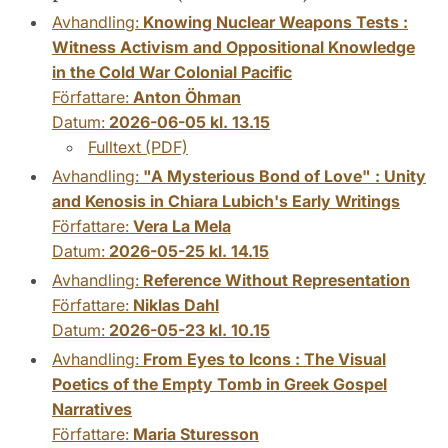
Avhandling:
Knowing Nuclear Weapons Tests :
Witness Activism and Oppositional Knowledge
in the Cold War Colonial Pacific
Författare:
Anton Öhman
Datum:
2026-06-05 kl. 13.15
Fulltext (PDF)
Avhandling:
"A Mysterious Bond of Love" : Unity
and Kenosis in Chiara Lubich's Early Writings
Författare:
Vera La Mela
Datum:
2026-05-25 kl. 14.15
Avhandling:
Reference Without Representation
Författare:
Niklas Dahl
Datum:
2026-05-23 kl. 10.15
Avhandling:
From Eyes to Icons : The Visual
Poetics of the Empty Tomb in Greek Gospel
Narratives
Författare:
Maria Sturesson