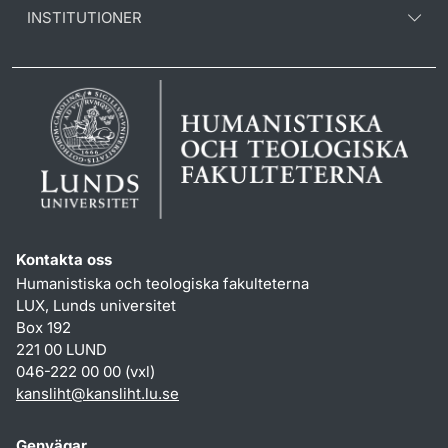
INSTITUTIONER
Kontakta oss
Humanistiska och teologiska fakulteterna
LUX, Lunds universitet
Box 192
221 00 LUND
046-222 00 00 (vxl)
kansliht
@
kansliht.lu
.
se
Genvägar