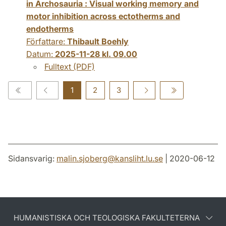
in Archosauria : Visual working memory and
motor inhibition across ectotherms and
endotherms
Författare:
Thibault Boehly
Datum:
2025-11-28 kl. 09.00
Fulltext (PDF)
1
2
3
Sidansvarig:
malin.sjoberg
@
kansliht.lu
.
se
| 2020-06-12
HUMANISTISKA OCH TEOLOGISKA FAKULTETERNA