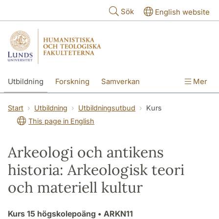
Hoppa till huvudinnehåll
Sök
English website
Utbildning
Forskning
Samverkan
Mer
Kontakt
Om fakulteterna
Start
Utbildning
Utbildningsutbud
Kurs
This page in English
Arkeologi och antikens
historia: Arkeologisk teori
och materiell kultur
Kurs
15 högskolepoäng
• ARKN11