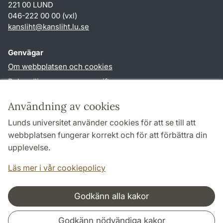
221 00 LUND
046-222 00 00 (vxl)
kansliht
@
kansliht.lu
.
se
Genvägar
Om webbplatsen och cookies
Behandling av personuppgifter
Tillgänglighetsredogörelse
Användning av cookies
TYPO3-login
Lunds universitet använder cookies för att se till att
webbplatsen fungerar korrekt och för att förbättra din
Följ oss i sociala medier
upplevelse.
Facebook
Youtube
Läs mer i vår cookiepolicy
Godkänn alla kakor
Samarbeten och nätverk
Godkänn nödvändiga kakor