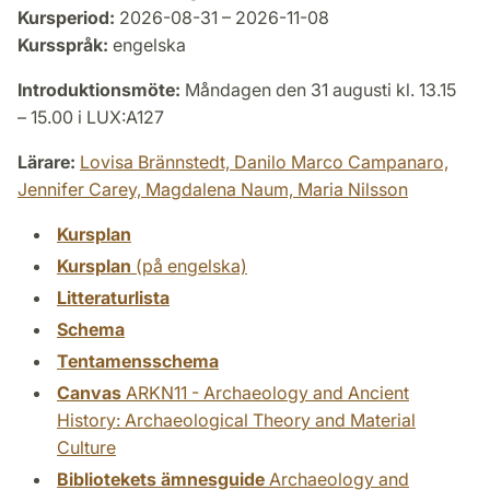
Kursperiod:
2026-08-31 – 2026-11-08
Kursspråk:
engelska
Introduktionsmöte:
Måndagen den 31 augusti kl. 13.15
– 15.00 i LUX:A127
Lärare:
Lovisa Brännstedt,
Danilo Marco Campanaro,
Jennifer Carey,
Magdalena Naum,
Maria Nilsson
Kursplan
Kursplan
(på engelska)
Litteraturlista
Schema
Tentamensschema
Canvas
ARKN11 - Archaeology and Ancient
History: Archaeological Theory and Material
Culture
Bibliotekets ämnesguide
Archaeology and