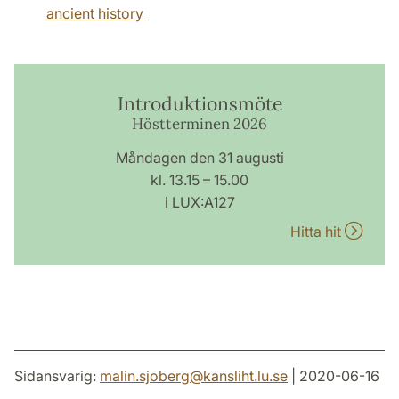
ancient history
Introduktionsmöte
Höstterminen 2026
Måndagen den 31 augusti
kl. 13.15 – 15.00
i LUX:A127
Hitta hit
Sidansvarig:
malin.sjoberg
@
kansliht.lu
.
se
| 2020-06-16