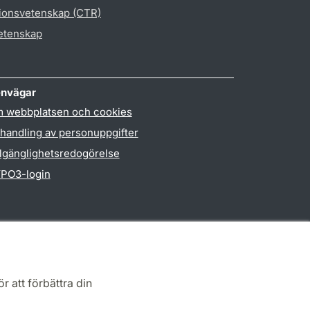
gionsvetenskap (CTR)
vetenskap
nvägar
 webbplatsen och cookies
handling av personuppgifter
llgänglighetsredogörelse
PO3-login
r att förbättra din