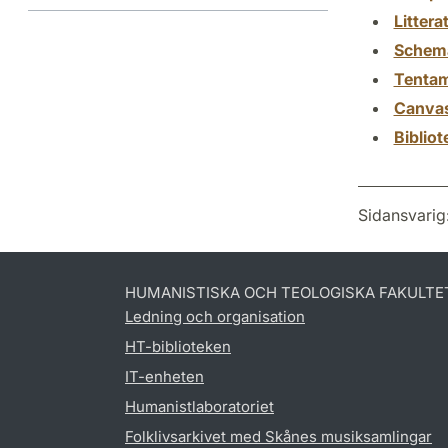
Littera
Schem
Tenta
Canva
Biblio
Sidansvarig
HUMANISTISKA OCH TEOLOGISKA FAKULTE
Ledning och organisation
HT-biblioteken
IT-enheten
Humanistlaboratoriet
Folklivsarkivet med Skånes musiksamlingar