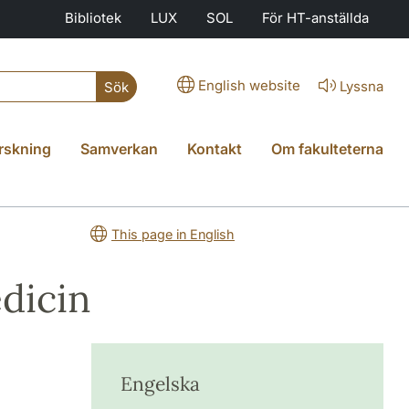
Bibliotek
LUX
SOL
För HT-anställda
English website
Lyssna
Sök
rskning
Samverkan
Kontakt
Om fakulteterna
This page in English
dicin
Engelska