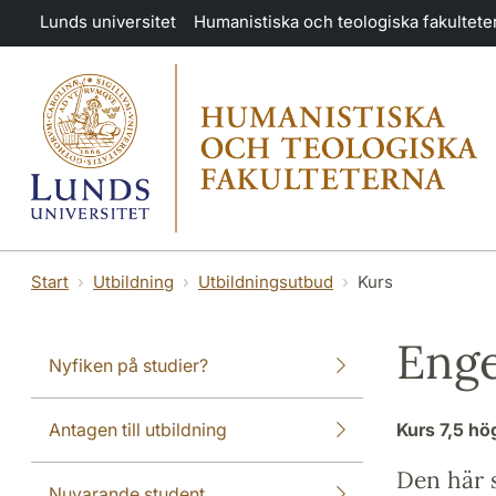
Hoppa till huvudinnehåll
Lunds universitet
Humanistiska och teologiska fakultete
Start
Utbildning
Utbildningsutbud
Kurs
Enge
Nyfiken på studier?
Antagen till utbildning
Kurs
7,5 h
Den här s
Nuvarande student