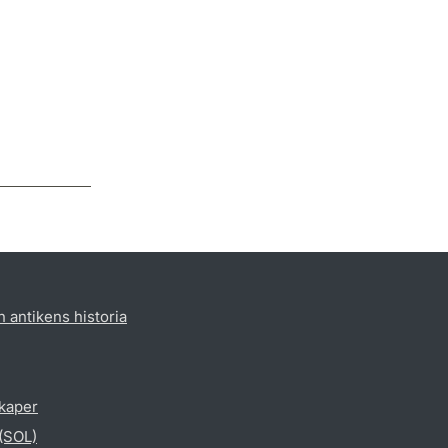
h antikens historia
skaper
 (SOL)