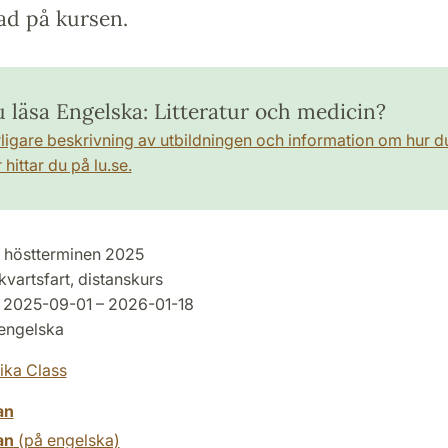
ad på kursen.
u läsa Engelska: Litteratur och medicin?
rligare beskrivning av utbildningen och information om hur d
hittar du på lu.se.
höstterminen 2025
kvartsfart, distanskurs
2025-09-01 – 2026-01-18
engelska
ka Class
an
an
(på engelska)