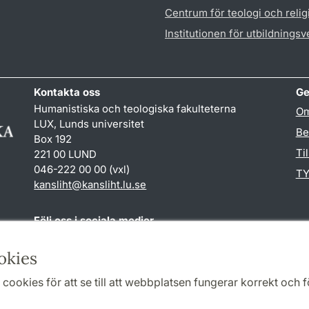
Centrum för teologi och reli
Institutionen för utbildnings
Kontakta oss
Ge
Humanistiska och teologiska fakulteterna
Om
LUX, Lunds universitet
Be
Box 192
Ti
221 00 LUND
046-222 00 00 (vxl)
TY
kansliht
@
kansliht.lu
.
se
Följ oss i sociala medier
Facebook
Youtube
okies
cookies för att se till att webbplatsen fungerar korrekt och fö