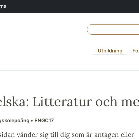
rna
Utbildning
Fo
lska: Litteratur och me
ögskolepoäng
• ENGC17
idan vänder sig till dig som är antagen eller