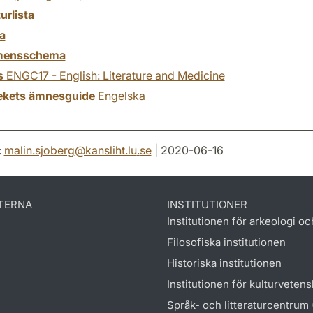
turlista
a
mensschema
s
ENGC17 - English: Literature and Medicine
tekets ämnesguide
Engelska
:
malin.sjoberg
@
kansliht.lu
.
se
| 2020-06-16
TERNA
INSTITUTIONER
Institutionen för arkeologi oc
Filosofiska institutionen
Historiska institutionen
Institutionen för kulturveten
Språk- och litteraturcentrum