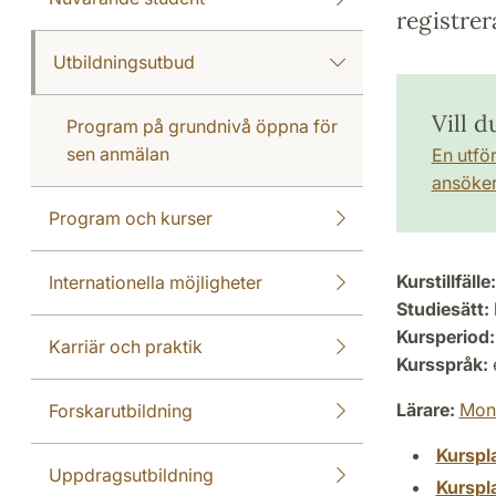
registrer
Utbildningsutbud
Vill d
Program på grundnivå öppna för
sen anmälan
En utfö
ansöker 
Program och kurser
Kurstillfälle:
Internationella möjligheter
Studiesätt:
Kursperiod:
Karriär och praktik
Kursspråk:
Lärare:
Moni
Forskarutbildning
Kurspl
Uppdragsutbildning
Kurspl