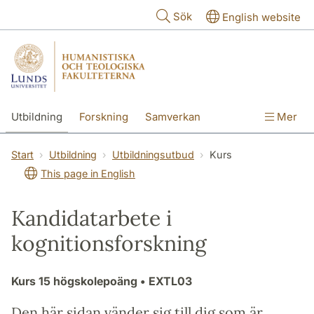
Hoppa till huvudinnehåll
Sök
English website
Utbildning
Forskning
Samverkan
Mer
Kontakt
Om fakulteterna
Start
Utbildning
Utbildningsutbud
Kurs
This page in English
Kandidatarbete i
kognitionsforskning
Kurs
15 högskolepoäng
• EXTL03
Den här sidan vänder sig till dig som är