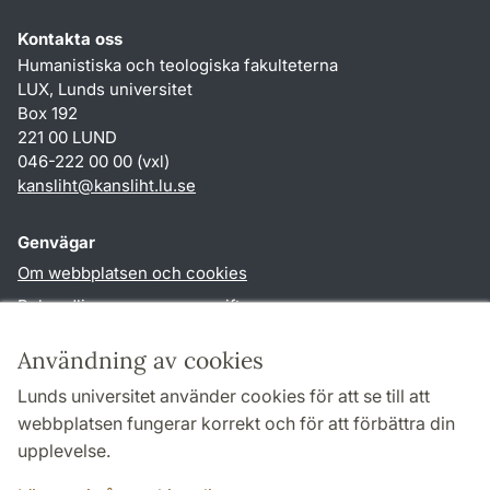
Kontakta oss
Humanistiska och teologiska fakulteterna
LUX, Lunds universitet
Box 192
221 00 LUND
046-222 00 00 (vxl)
kansliht
@
kansliht.lu
.
se
Genvägar
Om webbplatsen och cookies
Behandling av personuppgifter
Tillgänglighetsredogörelse
Användning av cookies
TYPO3-login
Lunds universitet använder cookies för att se till att
webbplatsen fungerar korrekt och för att förbättra din
Följ oss i sociala medier
upplevelse.
Facebook
Youtube