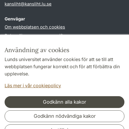
kansliht
@
kansliht.lu
.
se
Genvägar
Om webbplatsen och cookies
Behandling av personuppgifter
Tillgänglighetsredogörelse
Användning av cookies
TYPO3-login
Lunds universitet använder cookies för att se till att
webbplatsen fungerar korrekt och för att förbättra din
Följ oss i sociala medier
upplevelse.
Facebook
Youtube
Läs mer i vår cookiepolicy
Godkänn alla kakor
Samarbeten och nätverk
Godkänn nödvändiga kakor