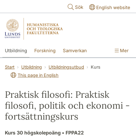
Hoppa till huvudinnehåll
Sök
English website
Utbildning
Forskning
Samverkan
Mer
Kontakt
Om fakulteterna
Start
Utbildning
Utbildningsutbud
Kurs
This page in English
Praktisk filosofi: Praktisk
filosofi, politik och ekonomi -
fortsättningskurs
Kurs
30 högskolepoäng
• FPPA22