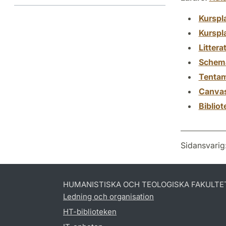
Kurspl
Kurspl
Littera
Schem
Tenta
Canva
Biblio
Sidansvarig
HUMANISTISKA OCH TEOLOGISKA FAKULTE
Ledning och organisation
HT-biblioteken