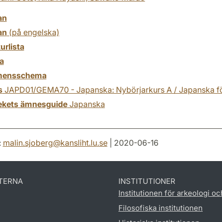
an
an
(på engelska)
turlista
a
mensschema
s
JAPD01/GEMA70 - Japanska: Nybörjarkurs A / Japanska fö
tekets ämnesguide
Japanska
:
malin.sjoberg
@
kansliht.lu
.
se
| 2020-06-16
TERNA
INSTITUTIONER
Institutionen för arkeologi oc
Filosofiska institutionen