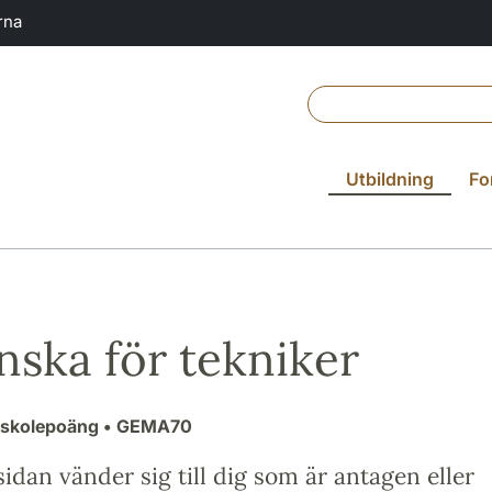
rna
Utbildning
Fo
nska för tekniker
gskolepoäng
• GEMA70
idan vänder sig till dig som är antagen eller