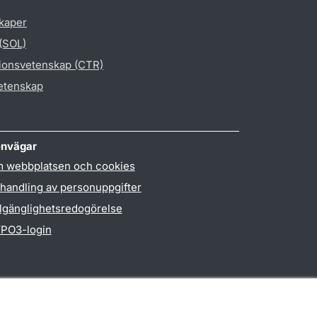
skaper
 (SOL)
gionsvetenskap (CTR)
vetenskap
nvägar
 webbplatsen och cookies
handling av personuppgifter
llgänglighetsredogörelse
PO3-login