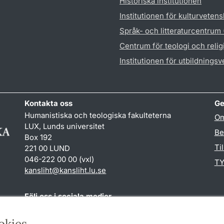
Historiska institutionen
Institutionen för kulturveten
Språk- och litteraturcentrum
Centrum för teologi och reli
Institutionen för utbildnings
Kontakta oss
Ge
Humanistiska och teologiska fakulteterna
Om
LUX, Lunds universitet
Be
Box 192
Ti
221 00 LUND
046-222 00 00 (vxl)
TY
kansliht
@
kansliht.lu
.
se
Följ oss i sociala medier
Facebook
Youtube
okies