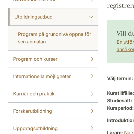
registrer
Utbildningsutbud
Vill d
Program på grundnivå öppna för
sen anmälan
En utfö
ansöker 
Program och kurser
Internationella möjligheter
Välj termin:
Kurstillfälle:
Karriär och praktik
Studiesätt:
Kursperiod:
Forskarutbildning
Introdukti
Uppdragsutbildning
Lärare:
Nat