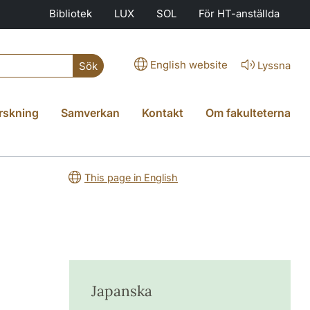
Bibliotek
LUX
SOL
För HT-anställda
English website
Lyssna
Sök
rskning
Samverkan
Kontakt
Om fakulteterna
This page in English
Japanska