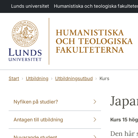
Hoppa till huvudinnehåll
Lunds universitet
Humanistiska och teologiska fakultete
Start
Utbildning
Utbildningsutbud
Kurs
Japa
Nyfiken på studier?
Antagen till utbildning
Kurs
15 hö
Den här s
Nuvarande student