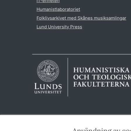
IT-enheten
Humanistlaboratoriet
Folklivsarkivet med Skånes musiksamlingar
Lund University Press
Användning av co