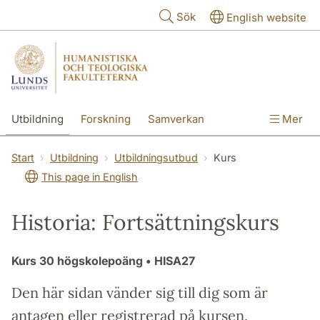
Hoppa till huvudinnehåll
Sök
English website
Utbildning
Forskning
Samverkan
Mer
Kontakt
Om fakulteterna
Start
Utbildning
Utbildningsutbud
Kurs
This page in English
Historia: Fortsättningskurs
Kurs
30 högskolepoäng
• HISA27
Den här sidan vänder sig till dig som är
antagen eller registrerad på kursen.