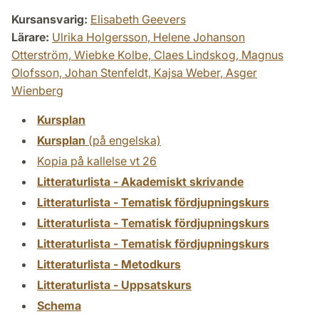
Kursansvarig:
Elisabeth Geevers
Lärare:
Ulrika Holgersson,
Helene Johanson
Otterström,
Wiebke Kolbe,
Claes Lindskog,
Magnus
Olofsson,
Johan Stenfeldt,
Kajsa Weber,
Asger
Wienberg
Kursplan
Kursplan
(på engelska)
Kopia på kallelse vt 26
Litteraturlista - Akademiskt skrivande
Litteraturlista - Tematisk fördjupningskurs
Litteraturlista - Tematisk fördjupningskurs
Litteraturlista - Tematisk fördjupningskurs
Litteraturlista - Metodkurs
Litteraturlista - Uppsatskurs
Schema