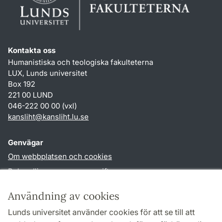
Kontakta oss
Humanistiska och teologiska fakulteterna
LUX, Lunds universitet
Box 192
221 00 LUND
046-222 00 00 (vxl)
kansliht
@
kansliht.lu
.
se
Genvägar
Om webbplatsen och cookies
Behandling av personuppgifter
Tillgänglighetsredogörelse
Användning av cookies
TYPO3-login
Lunds universitet använder cookies för att se till att