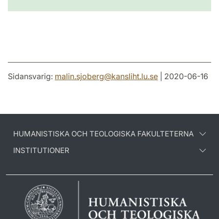
Sidansvarig:
malin.sjoberg
@
kansliht.lu
.
se
| 2020-06-16
HUMANISTISKA OCH TEOLOGISKA FAKULTETERNA
INSTITUTIONER