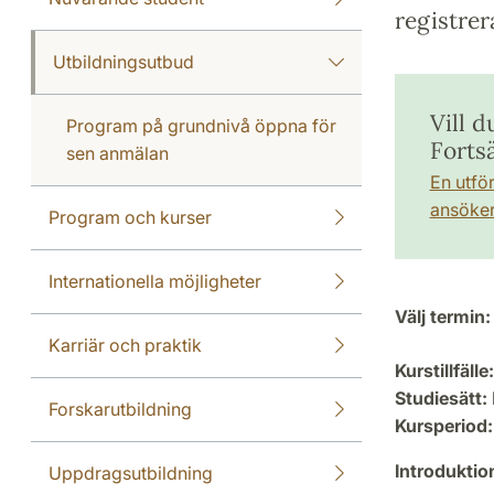
registrer
Utbildningsutbud
Vill d
Program på grundnivå öppna för
Forts
sen anmälan
En utfö
ansöker 
Program och kurser
Internationella möjligheter
Välj termin:
Karriär och praktik
Kurstillfälle:
Studiesätt:
Forskarutbildning
Kursperiod:
Introdukti
Uppdragsutbildning