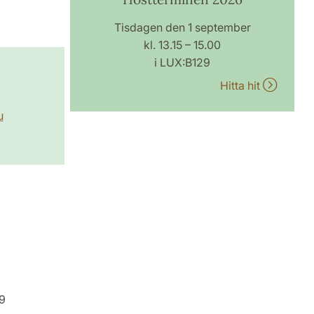
Tisdagen den 1 september
kl. 13.15 – 15.00
i LUX:B129
Hitta hit
u
29