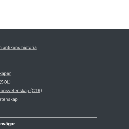
h antikens historia
skaper
 (SOL)
gionsvetenskap (CTR)
vetenskap
nvägar