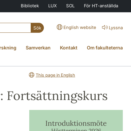
Bibliotek
LUX
SOL
För HT-anställda
English website
Lyssna
Sök
rskning
Samverkan
Kontakt
Om fakulteterna
This page in English
: Fortsättningskurs
Introduktionsmöte
Höstterminen 2026