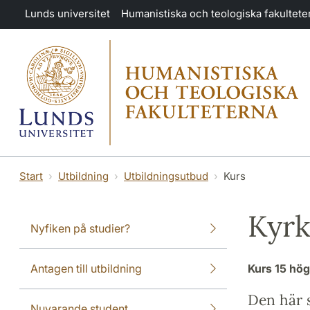
Hoppa till huvudinnehåll
Lunds universitet
Humanistiska och teologiska fakultete
Start
Utbildning
Utbildningsutbud
Kurs
Kyrk
Nyfiken på studier?
Antagen till utbildning
Kurs
15 hö
Den här s
Nuvarande student