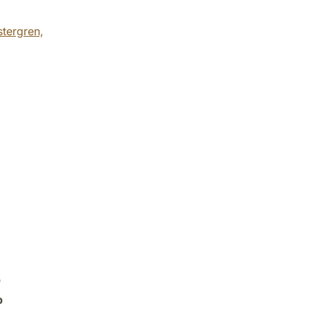
tergren,
p
p