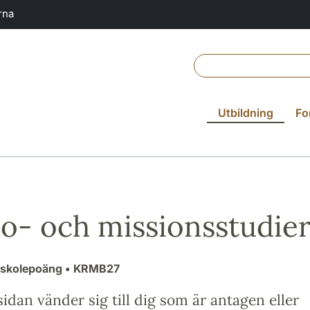
rna
Utbildning
Fo
o- och missionsstudier
gskolepoäng
• KRMB27
idan vänder sig till dig som är antagen eller