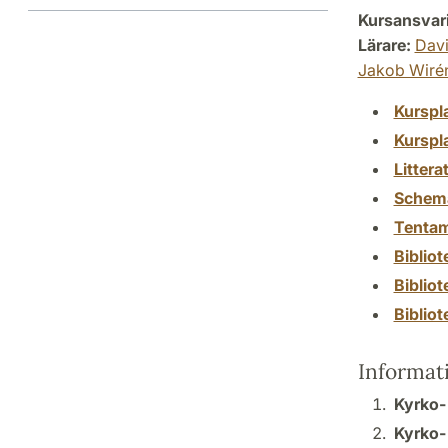
Kursansvar
Lärare:
Dav
Jakob Wiré
Kurspl
Kurspl
Littera
Schem
Tenta
Biblio
Biblio
Biblio
Informat
Kyrko-
Kyrko- 