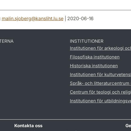
:
malin.sjoberg
@
kansliht.lu
.
se
| 2020-06-16
TERNA
INSTITUTIONER
Institutionen för arkeologi oc
Filosofiska institutionen
Historiska institutionen
Institutionen för kulturveten
Språk- och litteraturcentrum
Centrum för teologi och reli
Institutionen för utbildnings
Kontakta oss
Ge