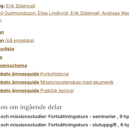
ig:
Erik Sidenvall
id Gudmundsson,
Elise Lindkvist,
Erik Sidenvall,
Andreas Wes
n
an
an
(på engelska)
turlista
a
mensschema
tekets ämnesguide
Kyrkohistoria
tekets ämnesguide
Missionsvetenskap med ekumenik
tekets ämnesguide
Praktisk teologi
ion om ingående delar
 och missionsstudier: Fortsättningskurs - seminarier ,
9 h
och missionsstudier: Fortsättningskurs - slutuppgift ,
6 h