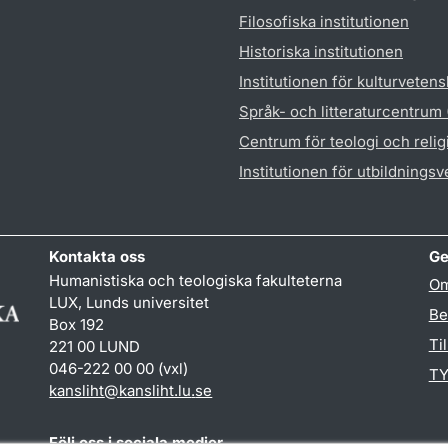
Filosofiska institutionen
Historiska institutionen
Institutionen för kulturveten
Språk- och litteraturcentrum
Centrum för teologi och reli
Institutionen för utbildnings
Kontakta oss
Ge
Humanistiska och teologiska fakulteterna
Om
LUX, Lunds universitet
Be
Box 192
Ti
221 00 LUND
046-222 00 00 (vxl)
TY
kansliht
@
kansliht.lu
.
se
Följ oss i sociala medier