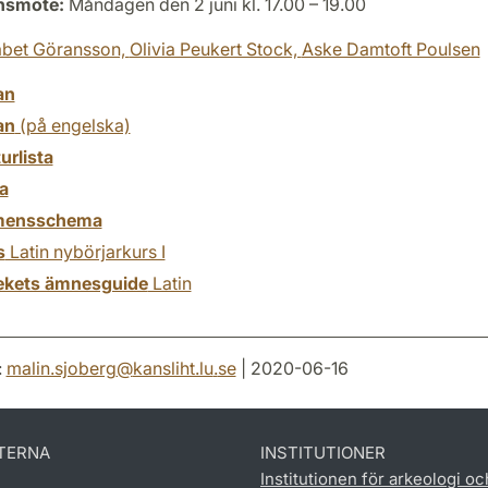
onsmöte:
Måndagen den 2 juni kl. 17.00 – 19.00
abet Göransson,
Olivia Peukert Stock,
Aske Damtoft Poulsen
an
an
(på engelska)
turlista
a
mensschema
s
Latin nybörjarkurs I
tekets ämnesguide
Latin
:
malin.sjoberg
@
kansliht.lu
.
se
| 2020-06-16
TERNA
INSTITUTIONER
Institutionen för arkeologi oc