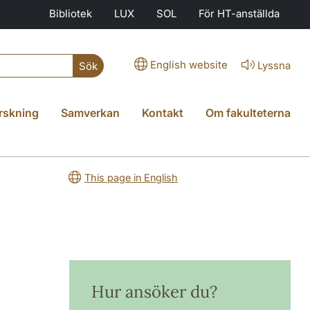
Bibliotek
LUX
SOL
För HT-anställda
English website
Lyssna
Sök
rskning
Samverkan
Kontakt
Om fakulteterna
This page in English
Hur ansöker du?