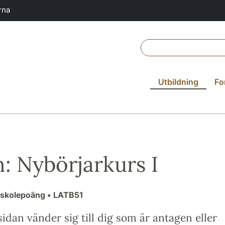
rna
Utbildning
Fo
n: Nybörjarkurs I
gskolepoäng
• LATB51
idan vänder sig till dig som är antagen eller