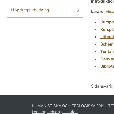
Introdukti
Uppdragsutbildning
Lärare:
Elis
Kurspl
Kurspl
Littera
Schem
Tenta
Canva
Biblio
Sidansvarig
HUMANISTISKA OCH TEOLOGISKA FAKULTE
Ledning och organisation