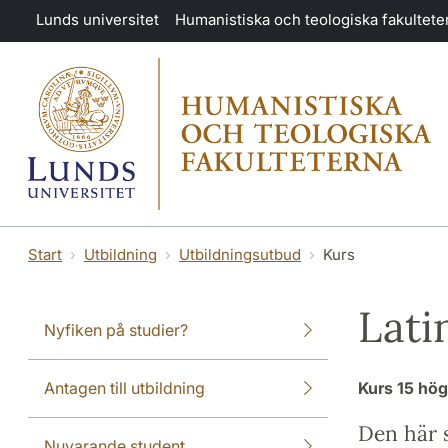
Hoppa till huvudinnehåll
Lunds universitet
Humanistiska och teologiska fakultete
Start
Utbildning
Utbildningsutbud
Kurs
Lati
Nyfiken på studier?
Antagen till utbildning
Kurs
15 hö
Den här s
Nuvarande student