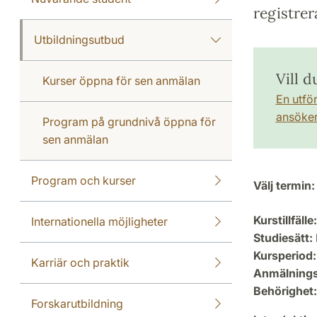
registrer
Utbildningsutbud
Vill d
Kurser öppna för sen anmälan
En utfö
ansöker 
Program på grundnivå öppna för
sen anmälan
Program och kurser
Välj termin:
Kurstillfälle:
Internationella möjligheter
Studiesätt:
Kursperiod:
Karriär och praktik
Anmälning
Behörighet:
Forskarutbildning