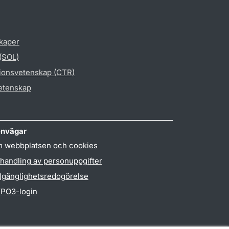
skaper
 (SOL)
gionsvetenskap (CTR)
vetenskap
nvägar
 webbplatsen och cookies
handling av personuppgifter
llgänglighetsredogörelse
PO3-login