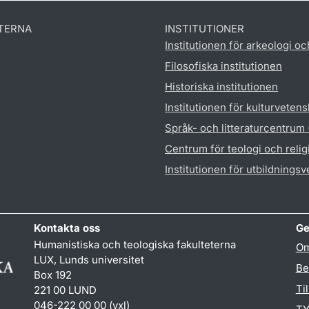
TERNA
INSTITUTIONER
Institutionen för arkeologi oc
Filosofiska institutionen
Historiska institutionen
Institutionen för kulturveten
Språk- och litteraturcentrum
Centrum för teologi och reli
Institutionen för utbildnings
Kontakta oss
Ge
Humanistiska och teologiska fakulteterna
Om
LUX, Lunds universitet
Be
Box 192
Ti
221 00 LUND
046-222 00 00 (vxl)