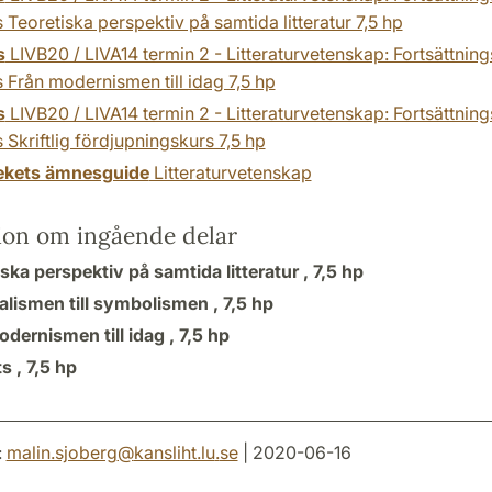
 Teoretiska perspektiv på samtida litteratur 7,5 hp
s
LIVB20 / LIVA14 termin 2 - Litteraturvetenskap: Fortsättnin
 Från modernismen till idag 7,5 hp
s
LIVB20 / LIVA14 termin 2 - Litteraturvetenskap: Fortsättnin
 Skriftlig fördjupningskurs 7,5 hp
tekets ämnesguide
Litteraturvetenskap
ion om ingående delar
ska perspektiv på samtida litteratur ,
7,5 hp
ealismen till symbolismen ,
7,5 hp
dernismen till idag ,
7,5 hp
s ,
7,5 hp
:
malin.sjoberg
@
kansliht.lu
.
se
| 2020-06-16