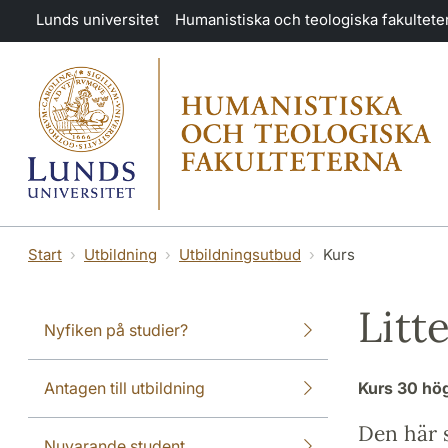
Hoppa till huvudinnehåll
Lunds universitet
Humanistiska och teologiska fakultete
Start
Utbildning
Utbildningsutbud
Kurs
Litt
Nyfiken på studier?
Antagen till utbildning
Kurs
30 hö
Den här s
Nuvarande student