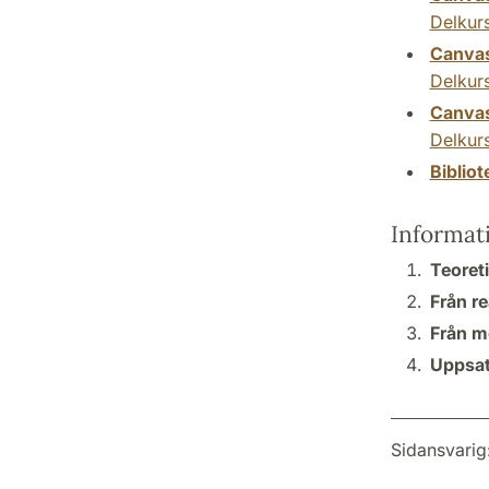
Delkurs
Canva
Delkurs
Canva
Delkurs
Biblio
Informat
Teoreti
Från r
Från mo
Uppsat
Sidansvarig