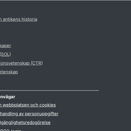
h antikens historia
skaper
 (SOL)
gionsvetenskap (CTR)
vetenskap
nvägar
 webbplatsen och cookies
handling av personuppgifter
llgänglighetsredogörelse