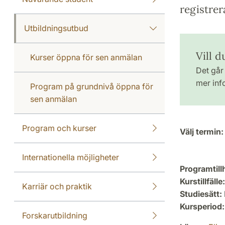
registrer
Utbildningsutbud
Vill d
Kurser öppna för sen anmälan
Det går 
mer inf
Program på grundnivå öppna för
sen anmälan
Program och kurser
Välj termin:
Internationella möjligheter
Programtill
Kurstillfälle:
Karriär och praktik
Studiesätt:
Kursperiod:
Forskarutbildning