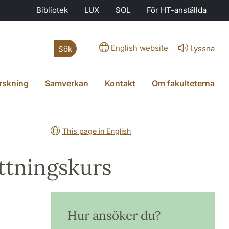
Bibliotek
LUX
SOL
För HT-anställda
English website
Lyssna
Sök
rskning
Samverkan
Kontakt
Om fakulteterna
This page in English
ttningskurs
Hur ansöker du?