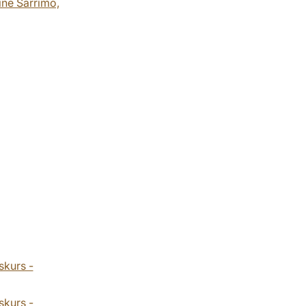
ine Sarrimo,
skurs -
skurs -