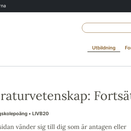
rna
Utbildning
Fo
eraturvetenskap: Fortsä
gskolepoäng
• LIVB20
idan vänder sig till dig som är antagen eller