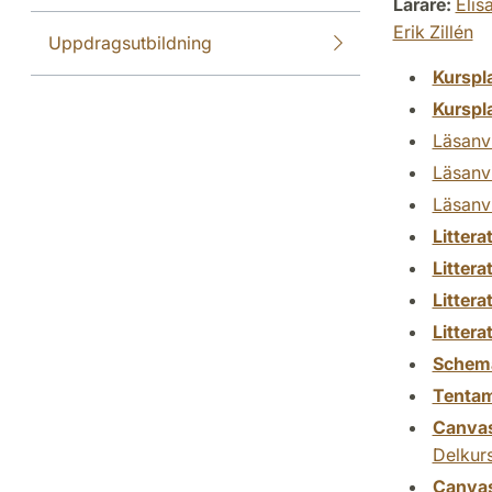
Lärare:
Elis
Erik Zillén
Uppdragsutbildning
Kurspl
Kurspl
Läsanvi
Läsanvi
Läsanvi
Littera
Littera
Littera
Littera
Schem
Tenta
Canva
Delkurs
Canva