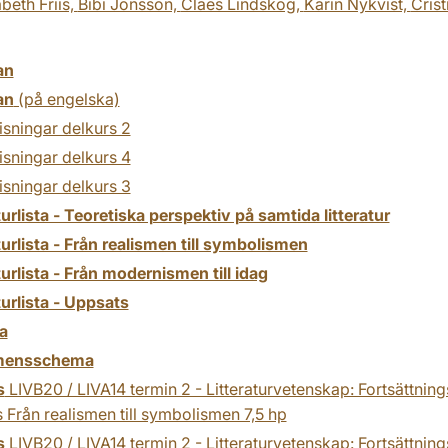
abeth Friis,
Bibi Jonsson,
Claes Lindskog,
Karin Nykvist,
Crist
an
an
(på engelska)
sningar delkurs 2
sningar delkurs 4
sningar delkurs 3
turlista - Teoretiska perspektiv på samtida litteratur
turlista - Från realismen till symbolismen
turlista - Från modernismen till idag
turlista - Uppsats
a
mensschema
s
LIVB20 / LIVA14 termin 2 - Litteraturvetenskap: Fortsättning
 Från realismen till symbolismen 7,5 hp
s
LIVB20 / LIVA14 termin 2 - Litteraturvetenskap: Fortsättning