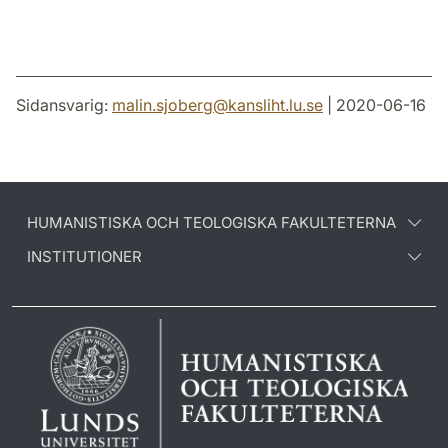
Sidansvarig:
malin.sjoberg
@
kansliht.lu
.
se
| 2020-06-16
HUMANISTISKA OCH TEOLOGISKA FAKULTETERNA
INSTITUTIONER