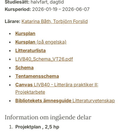
Studiesätt:
halvfart, dagtid
Kursperiod:
2026-01-19 – 2026-06-07
Lärare:
Katarina Båth,
Torbjörn Forslid
Kursplan
Kursplan
(på engelska)
Litteraturlista
LIVB40_Schema_VT26.pdf
Schema
Tentamensschema
Canvas
LIVB40 - Litterära praktiker II:
Projektarbete
Bibliotekets ämnesguide
Litteraturvetenskap
Information om ingående delar
Projektplan ,
2,5 hp