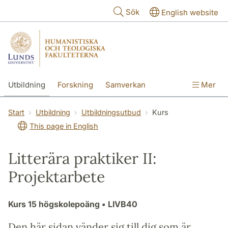
Hoppa till huvudinnehåll
Sök
English website
Utbildning
Forskning
Samverkan
Mer
Kontakt
Om fakulteterna
Start
Utbildning
Utbildningsutbud
Kurs
This page in English
Litterära praktiker II:
Projektarbete
Kurs
15 högskolepoäng
• LIVB40
Den här sidan vänder sig till dig som är