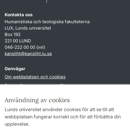
Kontakta oss
Humanistiska och teologiska fakulteterna
LUX, Lunds universitet
Box 192
221 00 LUND
046-222 00 00 (vxl)
kansliht
@
kansliht.lu
.
se
Genvägar
Om webbplatsen och cookies
Behandling av personuppgifter
Tillgänglighetsredogörelse
Användning av cookies
TYPO3-login
Lunds universitet använder cookies för att se till att
webbplatsen fungerar korrekt och för att förbättra din
Följ oss i sociala medier
upplevelse.
Facebook
Youtube