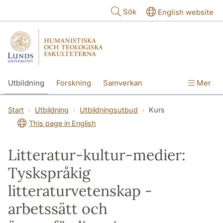
Hoppa till huvudinnehåll
Sök
English website
Utbildning
Forskning
Samverkan
Mer
Kontakt
Om fakulteterna
Start
Utbildning
Utbildningsutbud
Kurs
This page in English
Litteratur-kultur-medier:
Tyskspråkig
litteraturvetenskap -
arbetssätt och