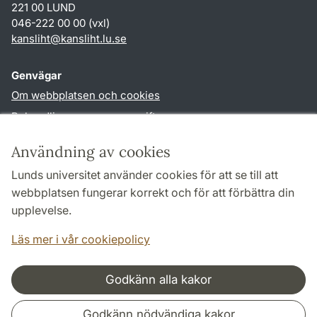
221 00 LUND
046-222 00 00 (vxl)
kansliht
@
kansliht.lu
.
se
Genvägar
Om webbplatsen och cookies
Behandling av personuppgifter
Tillgänglighetsredogörelse
Användning av cookies
TYPO3-login
Lunds universitet använder cookies för att se till att
webbplatsen fungerar korrekt och för att förbättra din
Följ oss i sociala medier
upplevelse.
Facebook
Youtube
Läs mer i vår cookiepolicy
Godkänn alla kakor
Samarbeten och nätverk
Godkänn nödvändiga kakor