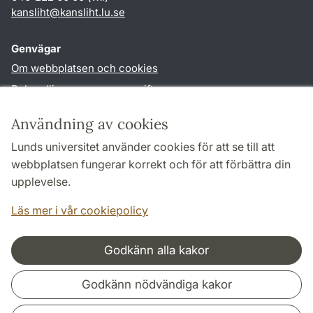
kansliht
@
kansliht.lu
.
se
Genvägar
Om webbplatsen och cookies
Behandling av personuppgifter
Tillgänglighetsredogörelse
Användning av cookies
TYPO3-login
Lunds universitet använder cookies för att se till att
webbplatsen fungerar korrekt och för att förbättra din
Följ oss i sociala medier
upplevelse.
Facebook
Youtube
Läs mer i vår cookiepolicy
Godkänn alla kakor
Samarbeten och nätverk
Godkänn nödvändiga kakor