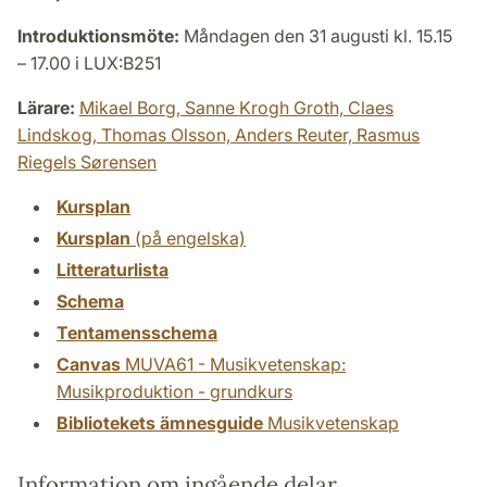
Introduktionsmöte:
Måndagen den 31 augusti kl. 15.15
– 17.00 i LUX:B251
Lärare:
Mikael Borg,
Sanne Krogh Groth,
Claes
Lindskog,
Thomas Olsson,
Anders Reuter,
Rasmus
Riegels Sørensen
Kursplan
Kursplan
(på engelska)
Litteraturlista
Schema
Tentamensschema
Canvas
MUVA61 - Musikvetenskap:
Musikproduktion - grundkurs
Bibliotekets ämnesguide
Musikvetenskap
Information om ingående delar