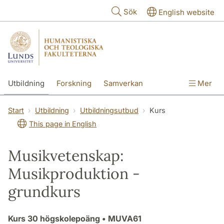
Hoppa till huvudinnehåll
Sök
English website
Utbildning
Forskning
Samverkan
Mer
Kontakt
Om fakulteterna
Start
Utbildning
Utbildningsutbud
Kurs
This page in English
Musikvetenskap:
Musikproduktion -
grundkurs
Kurs
30 högskolepoäng
• MUVA61