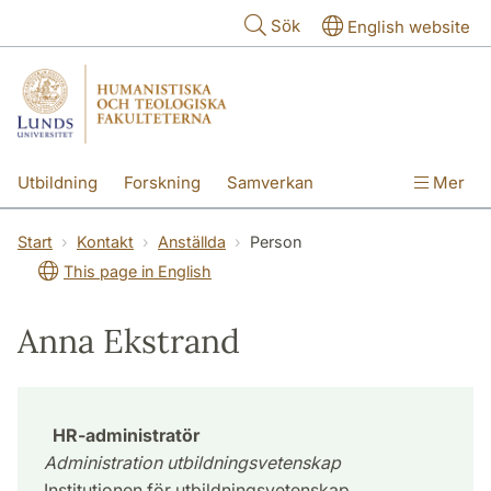
Hoppa till huvudinnehåll
Sök
English website
Utbildning
Forskning
Samverkan
Mer
Kontakt
Om fakulteterna
Start
Kontakt
Anställda
Person
This page in English
Anna Ekstrand
HR-administratör
Administration utbildningsvetenskap
Institutionen för utbildningsvetenskap