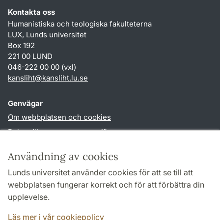
Kontakta oss
Humanistiska och teologiska fakulteterna
LUX, Lunds universitet
Box 192
221 00 LUND
046-222 00 00 (vxl)
kansliht
@
kansliht.lu
.
se
Genvägar
Om webbplatsen och cookies
Behandling av personuppgifter
Tillgänglighetsredogörelse
Användning av cookies
TYPO3-login
Lunds universitet använder cookies för att se till att
webbplatsen fungerar korrekt och för att förbättra din
Följ oss i sociala medier
upplevelse.
Facebook
Youtube
Läs mer i vår cookiepolicy