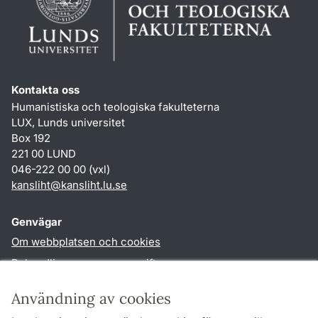
Kontakta oss
Humanistiska och teologiska fakulteterna
LUX, Lunds universitet
Box 192
221 00 LUND
046-222 00 00 (vxl)
kansliht
@
kansliht.lu
.
se
Genvägar
Om webbplatsen och cookies
Behandling av personuppgifter
Tillgänglighetsredogörelse
Användning av cookies
TYPO3-login