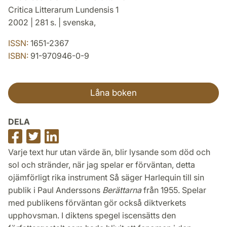
Critica Litterarum Lundensis 1
2002 | 281 s. | svenska,
ISSN:
1651-2367
ISBN:
91-970946-0-9
Låna boken
DELA
Dela
Dela
Dela
på
på
på
Varje text hur utan värde än, blir lysande som död och
Facebook
Twitter
LinkedIn
sol och stränder, när jag spelar er förväntan, detta
ojämförligt rika instrument Så säger Harlequin till sin
publik i Paul Anderssons
Berättarna
från 1955. Spelar
med publikens förväntan gör också diktverkets
upphovsman. I diktens spegel iscensätts den