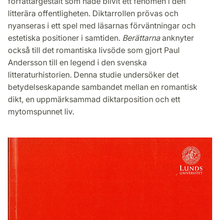
författargestalt som hade blivit ett fenomen i den
litterära offentligheten. Diktarrollen prövas och
nyanseras i ett spel med läsarnas förväntningar och
estetiska positioner i samtiden.
Berättarna
anknyter
också till det romantiska livsöde som gjort Paul
Andersson till en legend i den svenska
litteraturhistorien. Denna studie undersöker det
betydelseskapande sambandet mellan en romantisk
dikt, en uppmärksammad diktarposition och ett
mytomspunnet liv.