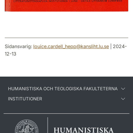
Sidansvarig:
louice.cardell_hepp
@
kansliht.lu
.
se
| 2024-
12-13
HUMANISTISKA OCH TEOLOGISKA FAKULTETERNA
INSTITUTIONER