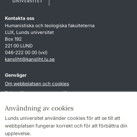
Kontakta oss
Humanistiska och teologiska fakulteterna
LUX, Lunds universitet
Box 192
221 00 LUND
046-222 00 00 (vxl)
kansliht
@
kansliht.lu
.
se
Genvägar
Om webbplatsen och cookies
Behandling av personuppgifter
Tillgänglighetsredogörelse
Användning av cookies
TYPO3-login
Lunds universitet använder cookies för att se till att
webbplatsen fungerar korrekt och för att förbättra din
Följ oss i sociala medier
upplevelse.