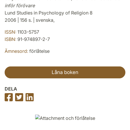
inför förövare
Lund Studies in Psychology of Religion 8
2006 | 156 s. | svenska,
ISSN:
1103-5757
ISBN:
91-974897-2-7
Ämnesord:
förlåtelse
Låna boken
DELA
Dela
Dela
Dela
på
på
på
Facebook
Twitter
LinkedIn