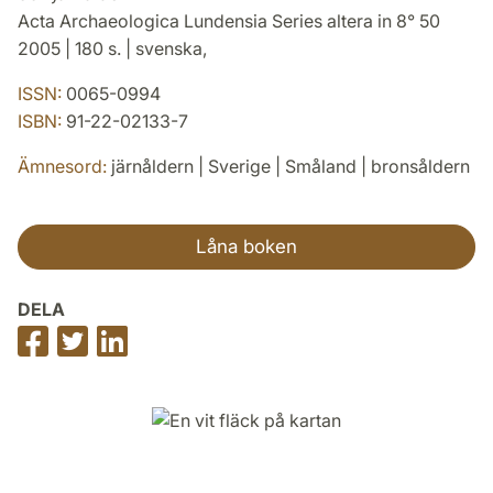
Acta Archaeologica Lundensia Series altera in 8° 50
2005 | 180 s. | svenska,
ISSN:
0065-0994
ISBN:
91-22-02133-7
Ämnesord:
järnåldern | Sverige | Småland | bronsåldern
Låna boken
DELA
Dela
Dela
Dela
på
på
på
Facebook
Twitter
LinkedIn