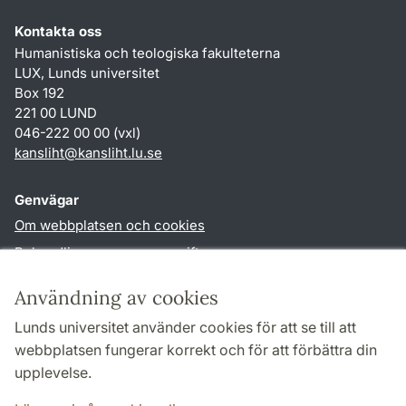
Kontakta oss
Humanistiska och teologiska fakulteterna
LUX, Lunds universitet
Box 192
221 00 LUND
046-222 00 00 (vxl)
kansliht
@
kansliht.lu
.
se
Genvägar
Om webbplatsen och cookies
Behandling av personuppgifter
Tillgänglighetsredogörelse
Användning av cookies
TYPO3-login
Lunds universitet använder cookies för att se till att
webbplatsen fungerar korrekt och för att förbättra din
Följ oss i sociala medier
upplevelse.
Facebook
Youtube