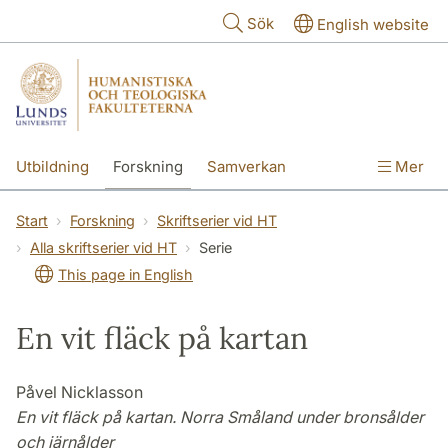
Hoppa till huvudinnehåll
Sök
English website
Utbildning
Forskning
Samverkan
Mer
Kontakt
Om fakulteterna
Start
Forskning
Skriftserier vid HT
Alla skriftserier vid HT
Serie
This page in English
En vit fläck på kartan
Påvel Nicklasson
En vit fläck på kartan. Norra Småland under bronsålder
och järnålder